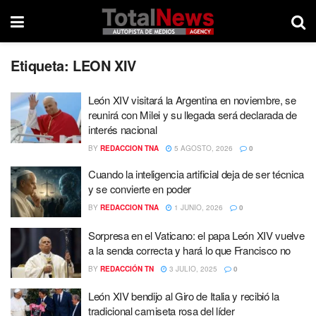
Etiqueta:
LEON XIV
León XIV visitará la Argentina en noviembre, se
reunirá con Milei y su llegada será declarada de
interés nacional
BY
REDACCION TNA
5 AGOSTO, 2026
0
Cuando la inteligencia artificial deja de ser técnica
y se convierte en poder
BY
REDACCION TNA
1 JUNIO, 2026
0
Sorpresa en el Vaticano: el papa León XIV vuelve
a la senda correcta y hará lo que Francisco no
BY
REDACCIÓN TN
3 JULIO, 2025
0
León XIV bendijo al Giro de Italia y recibió la
tradicional camiseta rosa del líder