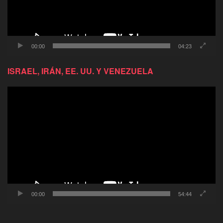
00:00
04:23
ISRAEL, IRÁN, EE. UU. Y VENEZUELA
Reproductor
de
video
00:00
54:44