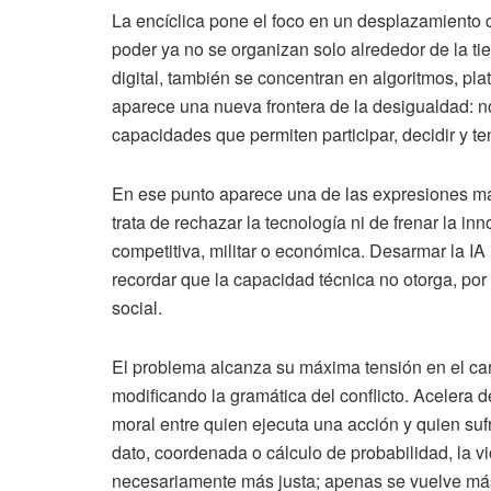
La encíclica pone el foco en un desplazamiento 
poder ya no se organizan solo alrededor de la tierr
digital, también se concentran en algoritmos, plat
aparece una nueva frontera de la desigualdad: n
capacidades que permiten participar, decidir y te
En ese punto aparece una de las expresiones más
trata de rechazar la tecnología ni de frenar la i
competitiva, militar o económica. Desarmar la IA i
recordar que la capacidad técnica no otorga, por s
social.
El problema alcanza su máxima tensión en el campo
modificando la gramática del conflicto. Acelera 
moral entre quien ejecuta una acción y quien su
dato, coordenada o cálculo de probabilidad, la vi
necesariamente más justa; apenas se vuelve más