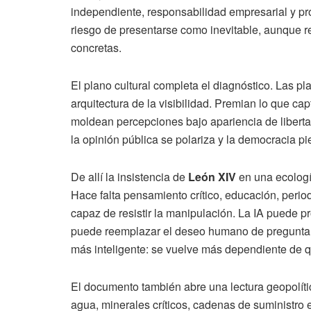
independiente, responsabilidad empresarial y pro
riesgo de presentarse como inevitable, aunque re
concretas.
El plano cultural completa el diagnóstico. Las p
arquitectura de la visibilidad. Premian lo que ca
moldean percepciones bajo apariencia de liberta
la opinión pública se polariza y la democracia pi
De allí la insistencia de
León XIV
en una ecologí
Hace falta pensamiento crítico, educación, period
capaz de resistir la manipulación. La IA puede p
puede reemplazar el deseo humano de preguntar
más inteligente: se vuelve más dependiente de 
El documento también abre una lectura geopolítica
agua, minerales críticos, cadenas de suministro e