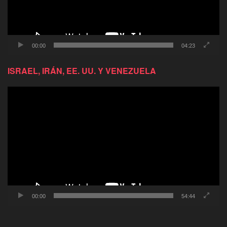
00:00
04:23
ISRAEL, IRÁN, EE. UU. Y VENEZUELA
Reproductor
de
video
00:00
54:44