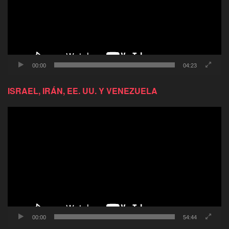
00:00
04:23
ISRAEL, IRÁN, EE. UU. Y VENEZUELA
Reproductor
de
video
00:00
54:44