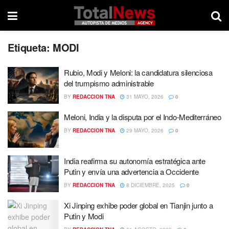
Etiqueta:
MODI
Rubio, Modi y Meloni: la candidatura silenciosa
del trumpismo administrable
BY
REDACCION TNA
31 MAYO, 2026
0
Meloni, India y la disputa por el Indo-Mediterráneo
BY
REDACCION TNA
29 MAYO, 2026
0
India reafirma su autonomía estratégica ante
Putin y envía una advertencia a Occidente
BY
REDACCION TNA
8 DICIEMBRE, 2025
0
Xi Jinping exhibe poder global en Tianjin junto a
Putin y Modi