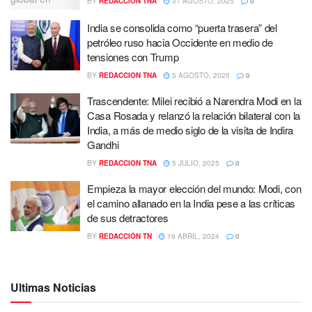
BY
REDACCION TNA
31 AGOSTO, 2025
0
India se consolida como “puerta trasera” del
petróleo ruso hacia Occidente en medio de
tensiones con Trump
BY
REDACCION TNA
5 AGOSTO, 2025
0
Trascendente: Milei recibió a Narendra Modi en la
Casa Rosada y relanzó la relación bilateral con la
India, a más de medio siglo de la visita de Indira
Gandhi
BY
REDACCION TNA
5 JULIO, 2025
0
Empieza la mayor elección del mundo: Modi, con
el camino allanado en la India pese a las críticas
de sus detractores
BY
REDACCIÓN TN
19 ABRIL, 2024
0
Ultimas Noticias