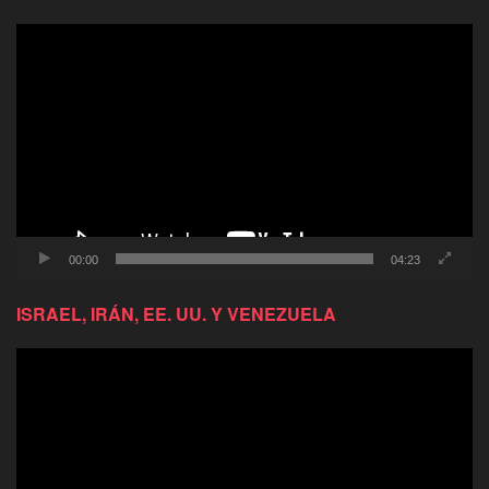
Reproductor
de
video
00:00
04:23
ISRAEL, IRÁN, EE. UU. Y VENEZUELA
Reproductor
de
video