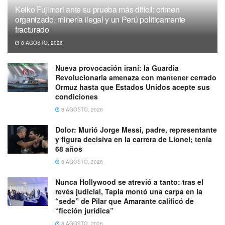
Keiko Fujimori ante su prueba más difícil: crimen
organizado, minería ilegal y un Perú políticamente
fracturado
8 AGOSTO, 2026
Nueva provocación iraní: la Guardia
Revolucionaria amenaza con mantener cerrado
Ormuz hasta que Estados Unidos acepte sus
condiciones
8 AGOSTO, 2026
Dolor: Murió Jorge Messi, padre, representante
y figura decisiva en la carrera de Lionel; tenía
68 años
8 AGOSTO, 2026
Nunca Hollywood se atrevió a tanto: tras el
revés judicial, Tapia montó una carpa en la
“sede” de Pilar que Amarante calificó de
“ficción jurídica”
8 AGOSTO, 2026