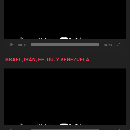
00:00
04:23
ISRAEL, IRÁN, EE. UU. Y VENEZUELA
Reproductor
de
video