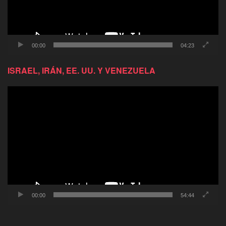
00:00
04:23
ISRAEL, IRÁN, EE. UU. Y VENEZUELA
Reproductor
de
video
00:00
54:44