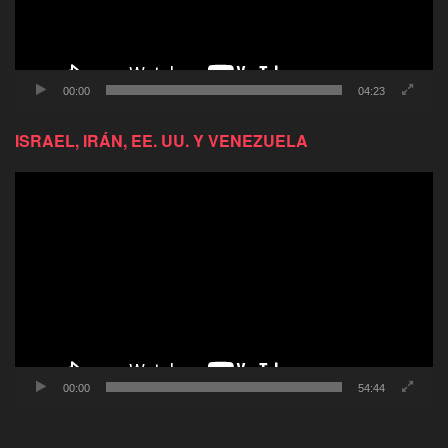
00:00
04:23
ISRAEL, IRÁN, EE. UU. Y VENEZUELA
Reproductor
de
video
00:00
54:44