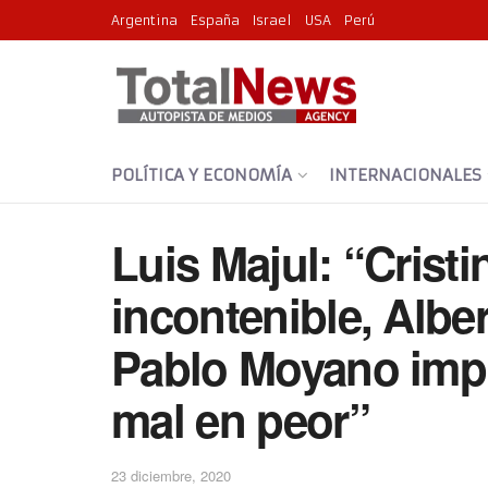
Argentina
España
Israel
USA
Perú
POLÍTICA Y ECONOMÍA
INTERNACIONALES
Luis Majul: “Cristi
incontenible, Albe
Pablo Moyano imp
mal en peor”
23 diciembre, 2020