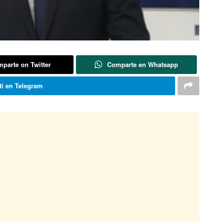
parte on Twitter
Comparte en Whatsapp
i en Telegram