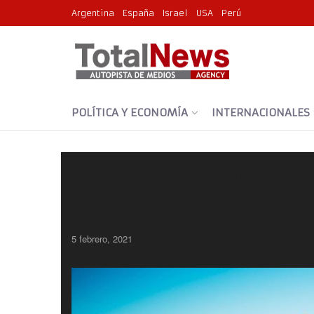
Argentina
España
Israel
USA
Perú
POLÍTICA Y ECONOMÍA
INTERNACIONALES
Las 10 innovacion
argentino que adm
5 febrero, 2021