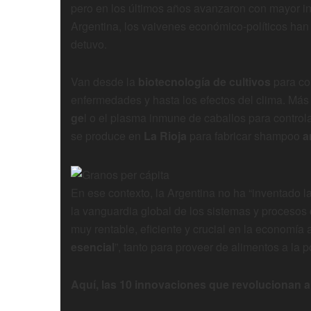
pero en los últimos años avanzaron con mayor in
Argentina, los vaivenes económico-políticos han
detuvo.
Van desde la
biotecnología de cultivos
para con
enfermedades y hasta los efectos del clima. Más a
ge
l o el plasma inmune de caballos para control
se produce en
La Rioja
para fabricar shampoo
a
En ese contexto, la Argentina no ha “inventado 
la vanguardia global de los sistemas y procesos 
muy rentable, eficiente y crucial en la economí
esencial
”, tanto para proveer de alimentos a la
Aquí, las 10 innovaciones que revolucionan 