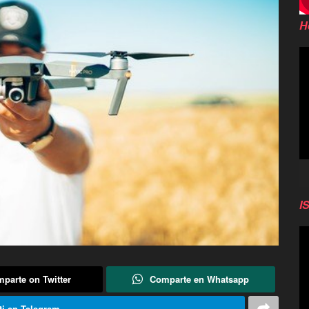
H
Re
d
vi
I
Re
d
vi
parte on Twitter
Comparte en Whatsapp
i en Telegram