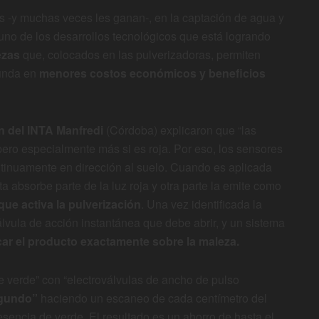
os -y muchas veces les ganan-, en la captación de agua y
 uno de los desarrollos tecnológicos que está logrando
ezas
que, colocados en las pulverizadoras, permiten
dunda en
menores costos económicos y beneficios
n del INTA Manfredi
(Córdoba) explicaron que “las
 pero especialmente más si es roja. Por eso, los sensores
continuamente en dirección al suelo. Cuando es aplicada
nta absorbe parte de la luz roja y otra parte la emite como
que activa la pulverización
. Una vez identificada la
válvula de acción instantánea que debe abrir, y un sistema
car el producto exactamente sobre la maleza.
e verde” con “electroválvulas de ancho de pulso
segundo”
haciendo un escaneo de cada centímetro del
esencia de verde. El resultado es un ahorro de hasta el