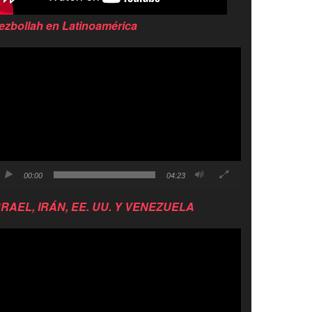
ezbollah en Latinoamérica
productor
e
deo
00:00
04:23
SRAEL, IRÁN, EE. UU. Y VENEZUELA
productor
e
deo