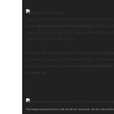
Las pulverizadoras que permiten cambiar de pico
rubro
aplicaciones de fitosanitarios
. Porque no
que a las 3 de la tarde. Aun en el mismo lote, la
aire cambian con las horas.
Además de un mejor trato al ambiente, la
baja d
oportuno implica un ahorro de tiempo, de combusti
mayores ganancias, porque
el mejor control d
a cosecha.
2. Aplicaciones dirigi
Tecnología para pulverizar sólo donde es necesario, de día o de noche