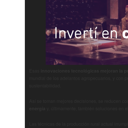
Esas
innovaciones tecnológicas mejoran la p
mundial de los adelantos agropecuarios, y con pro
sustentabilidad.
Así se toman mejores decisiones, se reducen co
energía
y, últimamente, también soluciones en e
Las técnicas de la producción rural actual irrump