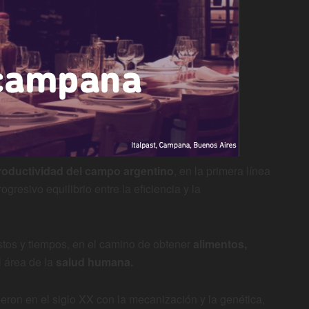
roductividad del campo argentino
, en la primera línea
gresivo equilibrio entre la eficiencia y la
stos y tiempos, en el camino de obtener
alimentos,
l área de la
salud humana.
ieron en el siglo XX con la mecanización y la genética,