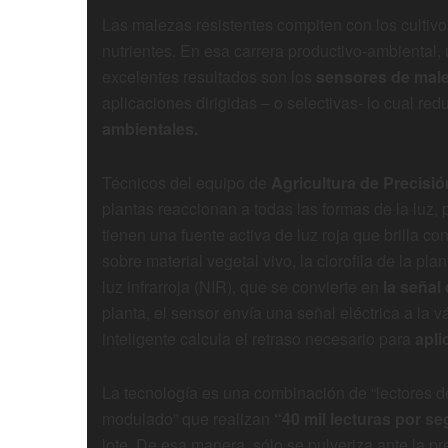
Las malezas resistentes compiten con los cultiv
nutrientes. En esa carrera productivo-ambiental,
excelentes resultados son los
sensores de mal
aplicaciones dirigidas – o selectivas- lo cual re
ambientales.
Técnicos del equipo de
Agricultura de Precisió
plantas reaccionan a todas las formas de la luz,
tienen una fuente activa de luz roja que brilla 
sobre material vegetal vivo, la clorofila de la pla
luz infrarroja (NIR), que se convierte en
la señal 
planta, el sensor envía una señal eléctrica a la 
inteligente calcula el retraso necesario para
apli
La tecnología es una combinación de “lectores d
modulado” que realizan
“40 mil lecturas por 
lote. De esa manera, sólo se pulveriza ante la pr