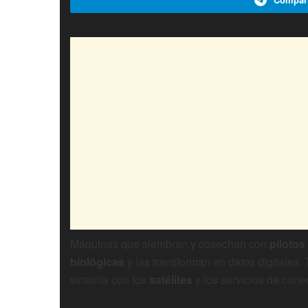
Máquinas que siembran y cosechan con
pilotos
biológicas
y las transforman en datos digitales.
sintonía con los
satélites
y los servicios de conec