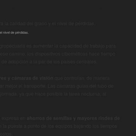
e, agricultura de precisión
l nivel de pérdidas.
agropecuaria es aumentar la capacidad de trabajo para
 ese camino, los dispositivos cibernéticos hace tiempo
de adopción a la par de los países centrales.
es y cámaras de visión
que controlan, de manera
r mejor el transporte. Las cámaras guías del tubo de
jornada, ya que hace posible la tarea nocturna, al
e expresa en
ahorros de semillas y mayores rindes de
an la puesta a punto de los equipos bajando los tiempos
costos.