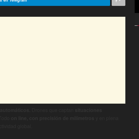
 automáticos.
Drones que captan
situaciones
 Todo
on line, con precisión de milímetros
y en plena
tividad global.