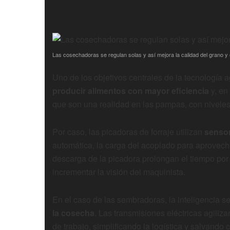
1. Maquinaria inteligent
Las cosechadoras se regulan solas y así mejora la calidad del grano y e
Uno de los objetivos centrales de la tecnología 
producir alimentos con mayor eficiencia
y, en
que son una realidad en las pampas, con niveles 
Por caso, las picadoras de forraje utilizan
sensor
automática, la carga del acoplado para aprovecha
descarga de la picadora prolongan el tiempo por 
incrementar la visión del maquinista.
En el caso de las sembradoras, la inteligencia s
la cosecha
. Las transmisiones eléctricas agiliz
de trabajo, simplificando la logística y salvando 