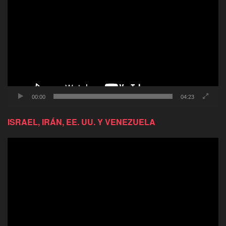
de
video
00:00
04:23
ISRAEL, IRÁN, EE. UU. Y VENEZUELA
Reproductor
de
video