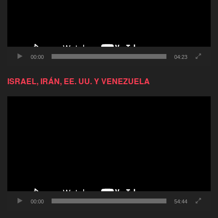
00:00
04:23
ISRAEL, IRÁN, EE. UU. Y VENEZUELA
Reproductor
de
video
00:00
54:44