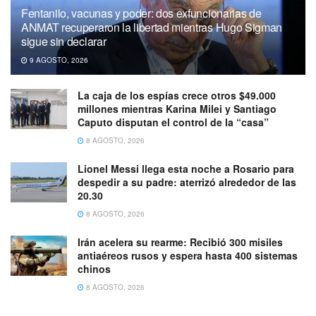
Fentanilo, vacunas y poder: dos exfuncionarias de
ANMAT recuperaron la libertad mientras Hugo Sigman
sigue sin declarar
9 AGOSTO, 2026
La caja de los espías crece otros $49.000
millones mientras Karina Milei y Santiago
Caputo disputan el control de la “casa”
8 AGOSTO, 2026
Lionel Messi llega esta noche a Rosario para
despedir a su padre: aterrizó alrededor de las
20.30
8 AGOSTO, 2026
Irán acelera su rearme: Recibió 300 misiles
antiaéreos rusos y espera hasta 400 sistemas
chinos
8 AGOSTO, 2026