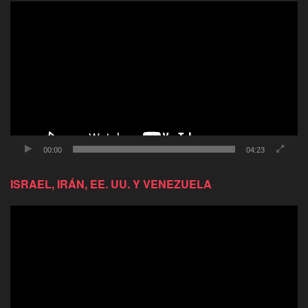
Reproductor
de
video
00:00
04:23
ISRAEL, IRÁN, EE. UU. Y VENEZUELA
Reproductor
de
video