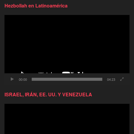
Hezbollah en Latinoamérica
Reproductor
de
video
00:00
04:23
ISRAEL, IRÁN, EE. UU. Y VENEZUELA
Reproductor
de
video