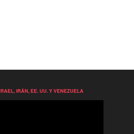
SRAEL, IRÁN, EE. UU. Y VENEZUELA
productor
e
deo