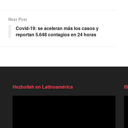
Next Post
n
Covid-19: se aceleran más los casos y
reportan 5.648 contagios en 24 horas
Hezbollah en Latinoamérica
I
Reproductor
Re
de
d
video
vi