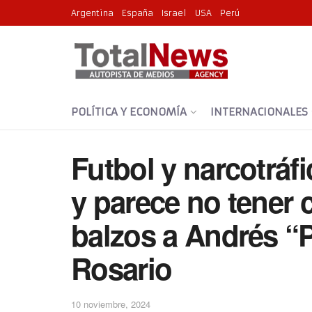
Argentina
España
Israel
USA
Perú
POLÍTICA Y ECONOMÍA
INTERNACIONALES
Futbol y narcotráfi
y parece no tener 
balzos a Andrés “P
Rosario
10 noviembre, 2024