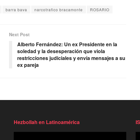
barra bava
narcotrafico bracamonte
ROSARIO
Next Post
Alberto Fernández: Un ex Presidente en la
soledad y la desesperación que viola
restricciones judiciales y envía mensajes a su
ex pareja
Hezbollah en Latinoamérica
I
Reproductor
Re