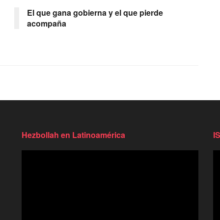
El que gana gobierna y el que pierde
acompaña
Hezbollah en Latinoamérica
I
Reproductor
Re
de
d
video
vi