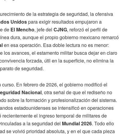
urecimiento de la estrategia de seguridad, la ofensiva
ados Unidos
para exigir resultados empujaron a
te de
El Mencho
, jefe del
CJNG
, reforzó el perfil de
 línea dura, aunque el propio gobierno mexicano remarcó
al
en esa operación. Esa doble lectura no es menor:
nte los avances, el estamento militar busca dejar en claro
convivencia forzada, útil en la superficie, no elimina la
aparato de seguridad.
su curso. En febrero de 2026, el gobierno modificó el
 Seguridad Nacional
, otra señal de que el rediseño no
o sobre la formación y profesionalización del sistema.
andos estadounidenses se intensificó en operaciones
 recientemente el ingreso temporal de militares de
vinculadas a la seguridad del
Mundial 2026
. Todo ello
ad se volvió prioridad absoluta, y en el que cada pieza