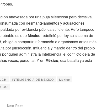
 tropas.
ación atravesada por una puja silenciosa pero decisiva.
ya consumada con desmantelamientos y acusaciones
paldada por evidencia pública suficiente. Pero tampoco
mprobable es que
México
redefinió por ley su sistema de
dad, obligó a compartir información a organismos antes más
uta por jurisdicción, influencia y mando dentro del propio
or quién administra la inteligencia, el conflicto deja de
muchas veces, personal. Y en
México
, esa batalla ya está
FUCH
INTELIGENCIA DE MEXICO
México
REJO
Next Post