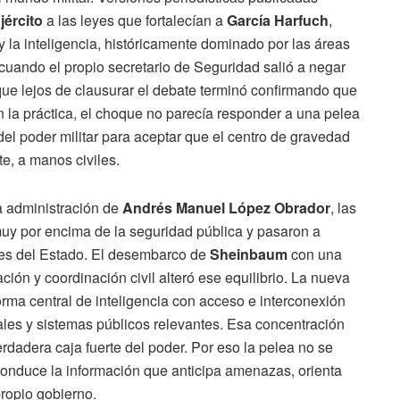
jército
a las leyes que fortalecían a
García Harfuch
,
 y la inteligencia, históricamente dominado por las áreas
cuando el propio secretario de Seguridad salió a negar
que lejos de clausurar el debate terminó confirmando que
 la práctica, el choque no parecía responder a una pelea
 del poder militar para aceptar que el centro de gravedad
e, a manos civiles.
la administración de
Andrés Manuel López Obrador
, las
y por encima de la seguridad pública y pasaron a
bles del Estado. El desembarco de
Sheinbaum
con una
ción y coordinación civil alteró ese equilibrio. La nueva
forma central de inteligencia con acceso e interconexión
ales y sistemas públicos relevantes. Esa concentración
verdadera caja fuerte del poder. Por eso la pelea no se
conduce la información que anticipa amenazas, orienta
propio gobierno.