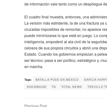
de información vale tanto como un despliegue de
El cuadro final muestra, entonces, una administr
La versión más estridente, la de una fractura 
cruzadas imposibles de remontar, no aparece res
puede minimizarse lo que está en juego. Lo co
inteligencia, empoderó al ala civil de la seguri
celosos de sus propios circuitos y abrió una disp
Estado. Cuando los gobiernos empiezan a pelear p
ser técnico: pasa a ser político, estratégico y, 
en marcha.
Tags:
BATALLA PODE EN MEXICO
GARCIA HAR
SHEINBAUM
TN
TOTAL NEWS
TREVILLO T
Previous Post