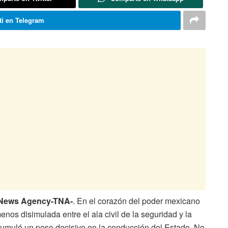
i en Telegram
l News Agency-TNA-
. En el corazón del poder mexicano
os disimulada entre el ala civil de la seguridad y la
acumuló un peso decisivo en la conducción del Estado. No