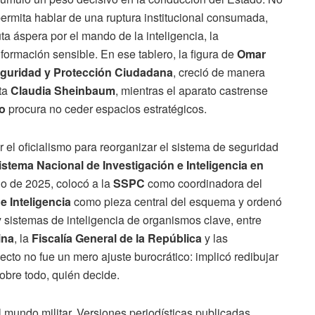
ermita hablar de una ruptura institucional consumada,
a áspera por el mando de la inteligencia, la
nformación sensible. En ese tablero, la figura de
Omar
eguridad y Protección Ciudadana
, creció de manera
nta
Claudia Sheinbaum
, mientras el aparato castrense
jo
procura no ceder espacios estratégicos.
r el oficialismo para reorganizar el sistema de seguridad
istema Nacional de Investigación e Inteligencia en
lio de 2025, colocó a la
SSPC
como coordinadora del
e Inteligencia
como pieza central del esquema y ordenó
 sistemas de inteligencia de organismos clave, entre
ina
, la
Fiscalía General de la República
y las
yecto no fue un mero ajuste burocrático: implicó redibujar
sobre todo, quién decide.
 mundo militar. Versiones periodísticas publicadas