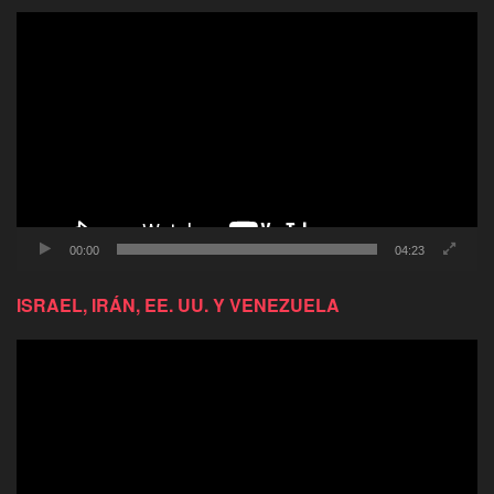
Reproductor
de
video
00:00
04:23
ISRAEL, IRÁN, EE. UU. Y VENEZUELA
Reproductor
de
video