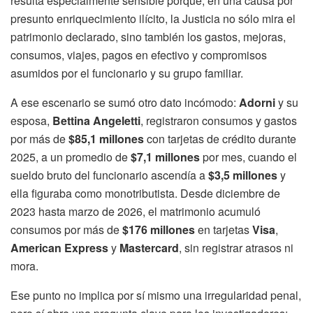
resulta especialmente sensible porque, en una causa por
presunto enriquecimiento ilícito, la Justicia no sólo mira el
patrimonio declarado, sino también los gastos, mejoras,
consumos, viajes, pagos en efectivo y compromisos
asumidos por el funcionario y su grupo familiar.
A ese escenario se sumó otro dato incómodo:
Adorni
y su
esposa,
Bettina Angeletti
, registraron consumos y gastos
por más de
$85,1 millones
con tarjetas de crédito durante
2025, a un promedio de
$7,1 millones
por mes, cuando el
sueldo bruto del funcionario ascendía a
$3,5 millones
y
ella figuraba como monotributista. Desde diciembre de
2023 hasta marzo de 2026, el matrimonio acumuló
consumos por más de
$176 millones
en tarjetas
Visa
,
American Express
y
Mastercard
, sin registrar atrasos ni
mora.
Ese punto no implica por sí mismo una irregularidad penal,