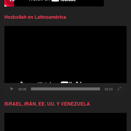
Hezbollah en Latinoamérica
Reproductor
de
video
00:00
04:23
ISRAEL, IRÁN, EE. UU. Y VENEZUELA
Reproductor
de
video