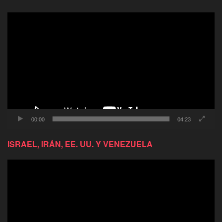
Reproductor
de
video
00:00
04:23
ISRAEL, IRÁN, EE. UU. Y VENEZUELA
Reproductor
de
video