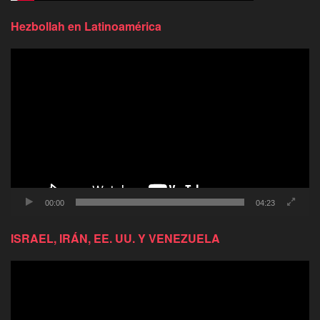
Hezbollah en Latinoamérica
Reproductor
de
video
00:00
04:23
ISRAEL, IRÁN, EE. UU. Y VENEZUELA
Reproductor
de
video