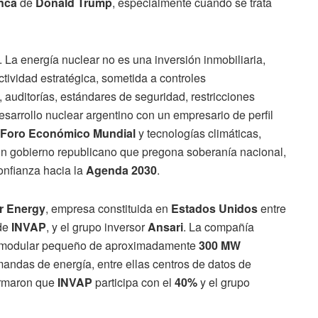
nca
de
Donald Trump
, especialmente cuando se trata
 La energía nuclear no es una inversión inmobiliaria,
ctividad estratégica, sometida a controles
, auditorías, estándares de seguridad, restricciones
desarrollo nuclear argentino con un empresario de perfil
Foro Económico Mundial
y tecnologías climáticas,
 un gobierno republicano que pregona soberanía nacional,
onfianza hacia la
Agenda 2030
.
r Energy
, empresa constituida en
Estados Unidos
entre
 de
INVAP
, y el grupo inversor
Ansari
. La compañía
r modular pequeño de aproximadamente
300 MW
andas de energía, entre ellas centros de datos de
formaron que
INVAP
participa con el
40%
y el grupo