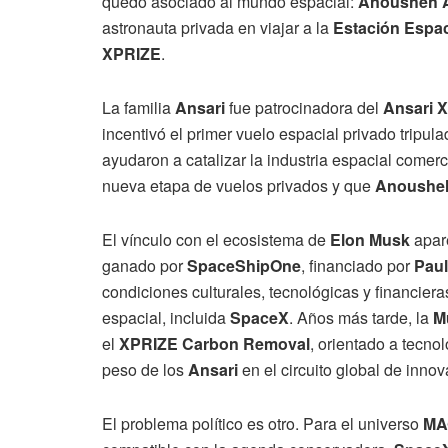
quedó asociado al mundo espacial:
Anousheh A
astronauta privada en viajar a la
Estación Espac
XPRIZE
.
La familia
Ansari
fue patrocinadora del
Ansari 
incentivó el primer vuelo espacial privado tripula
ayudaron a catalizar la industria espacial comerc
nueva etapa de vuelos privados y que
Anousheh
El vínculo con el ecosistema de
Elon Musk
apar
ganado por
SpaceShipOne
, financiado por
Paul
condiciones culturales, tecnológicas y financier
espacial, incluida
SpaceX
. Años más tarde, la
M
el
XPRIZE Carbon Removal
, orientado a tecno
peso de los
Ansari
en el circuito global de innov
El problema político es otro. Para el universo
MA