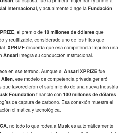
nsari
, su esposa, fue la primera mujer iraní y primera
ial Internacional
, y actualmente dirige la
Fundación
XPRIZE
, el premio de
10 millones de dólares
que
do y reutilizable, considerado uno de los hitos que
ial.
XPRIZE
recuerda que esa competencia impulsó una
 Ansari
integra su conducción institucional.
ece en ese terreno. Aunque el
Ansari XPRIZE
fue
 Allen
, ese modelo de competencia privada generó
as que favorecieron el surgimiento de una nueva industria
usk Foundation
financió con
100 millones de dólares
logías de captura de carbono. Esa conexión muestra el
ación climática y tecnológica.
GA
, no todo lo que rodea a
Musk
es automáticamente