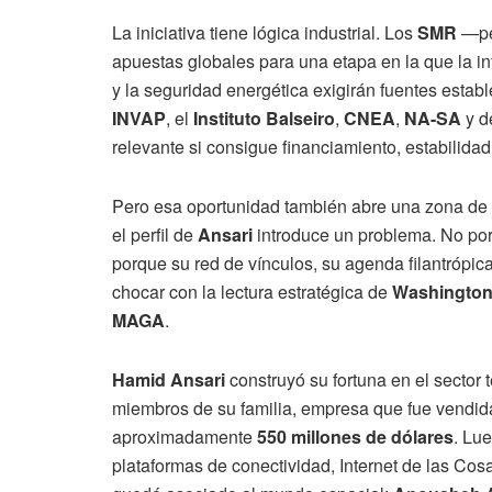
La iniciativa tiene lógica industrial. Los
SMR
—pe
apuestas globales para una etapa en la que la intel
y la seguridad energética exigirán fuentes estable
INVAP
, el
Instituto Balseiro
,
CNEA
,
NA-SA
y d
relevante si consigue financiamiento, estabilidad
Pero esa oportunidad también abre una zona de ri
el perfil de
Ansari
introduce un problema. No porq
porque su red de vínculos, su agenda filantrópic
chocar con la lectura estratégica de
Washingto
MAGA
.
Hamid Ansari
construyó su fortuna en el sector
miembros de su familia, empresa que fue vendi
aproximadamente
550 millones de dólares
. Lu
plataformas de conectividad, Internet de las Cosa