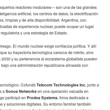
queños reactores modulares— son una de las grandes
igencia artificial, los centros de datos, la electrificación
s, limpias y de alta disponibilidad. Argentina, con
écadas de experiencia nuclear, puede ocupar un lugar
 regulatoria y una estrategia de Estado.
esgo. El mundo nuclear exige confianza política. Y allí
ue su trayectoria tecnológica carezca de mérito, sino
a 2030 y su pertenencia al ecosistema globalista pueden
n
bajo una administración republicana alineada con
 tecnológico. Cofundó
Telecom Technologies Inc.
junto a
da a
Sonus Networks
en una operación valuada en
ego participó en
Prodea Systems
, firma dedicada a
s y soluciones digitales. Su entorno familiar también