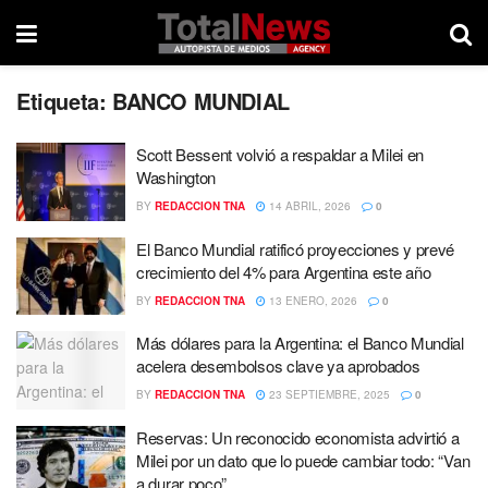
Etiqueta:
BANCO MUNDIAL
Scott Bessent volvió a respaldar a Milei en
Washington
BY
REDACCION TNA
14 ABRIL, 2026
0
El Banco Mundial ratificó proyecciones y prevé
crecimiento del 4% para Argentina este año
BY
REDACCION TNA
13 ENERO, 2026
0
Más dólares para la Argentina: el Banco Mundial
acelera desembolsos clave ya aprobados
BY
REDACCION TNA
23 SEPTIEMBRE, 2025
0
Reservas: Un reconocido economista advirtió a
Milei por un dato que lo puede cambiar todo: “Van
a durar poco”