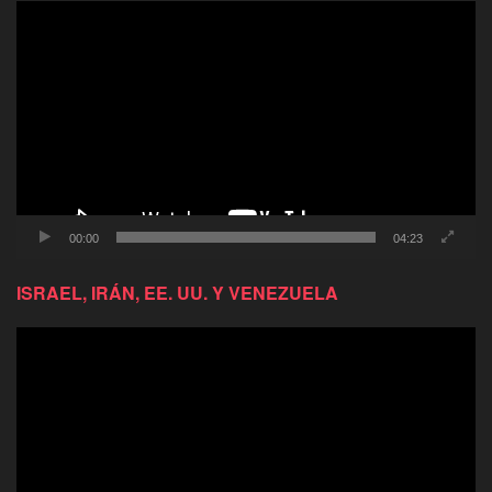
Reproductor
de
video
00:00
04:23
ISRAEL, IRÁN, EE. UU. Y VENEZUELA
Reproductor
de
video