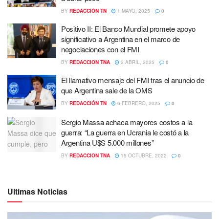
BY
REDACCIÓN TN
1 MAYO, 2025
0
Positivo II: El Banco Mundial promete apoyo
significativo a Argentina en el marco de
negociaciones con el FMI
BY
REDACCION TNA
2 ABRIL, 2025
0
El llamativo mensaje del FMI tras el anuncio de
que Argentina sale de la OMS
BY
REDACCIÓN TN
6 FEBRERO, 2025
0
Sergio Massa achaca mayores costos a la
guerra: “La guerra en Ucrania le costó a la
Argentina U$S 5.000 millones”
BY
REDACCION TNA
15 OCTUBRE, 2022
0
Ultimas Noticias