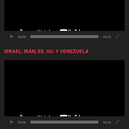
00:00
04:23
ISRAEL, IRÁN, EE. UU. Y VENEZUELA
Reproductor
de
video
00:00
54:44