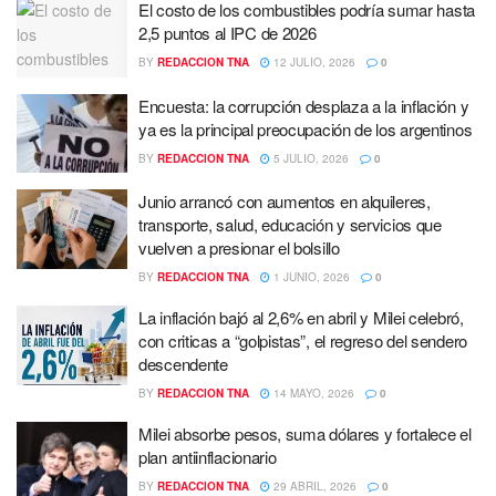
El costo de los combustibles podría sumar hasta
2,5 puntos al IPC de 2026
BY
REDACCION TNA
12 JULIO, 2026
0
Encuesta: la corrupción desplaza a la inflación y
ya es la principal preocupación de los argentinos
BY
REDACCION TNA
5 JULIO, 2026
0
Junio arrancó con aumentos en alquileres,
transporte, salud, educación y servicios que
vuelven a presionar el bolsillo
BY
REDACCION TNA
1 JUNIO, 2026
0
La inflación bajó al 2,6% en abril y Milei celebró,
con criticas a “golpistas”, el regreso del sendero
descendente
BY
REDACCION TNA
14 MAYO, 2026
0
Milei absorbe pesos, suma dólares y fortalece el
plan antiinflacionario
BY
REDACCION TNA
29 ABRIL, 2026
0