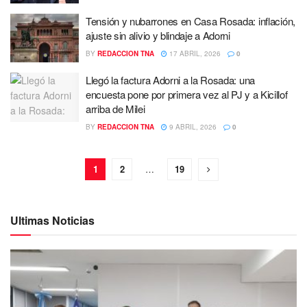
Tensión y nubarrones en Casa Rosada: inflación,
ajuste sin alivio y blindaje a Adorni
BY
REDACCION TNA
17 ABRIL, 2026
0
Llegó la factura Adorni a la Rosada: una
encuesta pone por primera vez al PJ y a Kicillof
arriba de Milei
BY
REDACCION TNA
9 ABRIL, 2026
0
1
2
…
19
Ultimas Noticias