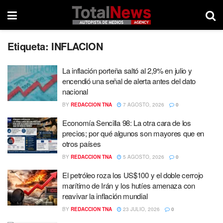
Etiqueta:
INFLACION
La inflación porteña saltó al 2,9% en julio y
encendió una señal de alerta antes del dato
nacional
BY
REDACCION TNA
7 AGOSTO, 2026
0
Economía Sencilla 98: La otra cara de los
precios; por qué algunos son mayores que en
otros países
BY
REDACCION TNA
5 AGOSTO, 2026
0
El petróleo roza los US$100 y el doble cerrojo
marítimo de Irán y los hutíes amenaza con
reavivar la inflación mundial
BY
REDACCION TNA
23 JULIO, 2026
0