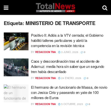
Etiqueta:
MINISTERIO DE TRANSPORTE
Positivo II: Adiós a la VTV cerrada; el Gobierno
habilitó talleres particulares y abrió la
competencia en la revisión técnica
BY
REDACCION TNA
3 JUNIO, 2026
0
Caos y descoordinación tras el accidente de
Adamuz: media hora sin saber que un segundo
tren había descarrilado
BY
REDACCION TNA
24 ENERO, 2026
0
El hermano de un funcionario de Massa, de novio
con Jesica Cirio y paseando en yate de 100
millones de Euros
BY
REDACCION TNA
5 OCTUBRE, 2023
0