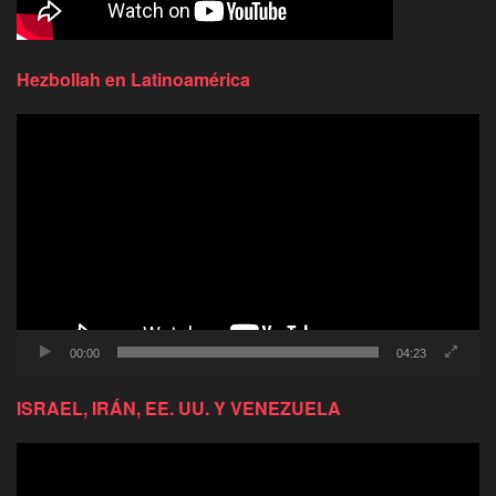
Hezbollah en Latinoamérica
Reproductor
de
video
00:00
04:23
ISRAEL, IRÁN, EE. UU. Y VENEZUELA
Reproductor
de