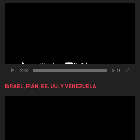
Reproductor
de
video
00:00
04:23
ISRAEL, IRÁN, EE. UU. Y VENEZUELA
Reproductor
de
video