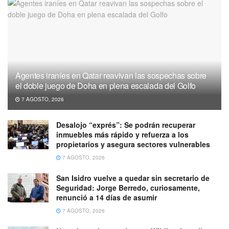
Agentes iraníes en Qatar reavivan las sospechas sobre
el doble juego de Doha en plena escalada del Golfo
7 AGOSTO, 2026
Desalojo “exprés”: Se podrán recuperar
inmuebles más rápido y refuerza a los
propietarios y asegura sectores vulnerables
7 AGOSTO, 2026
San Isidro vuelve a quedar sin secretario de
Seguridad: Jorge Berredo, curiosamente,
renunció a 14 días de asumir
7 AGOSTO, 2026