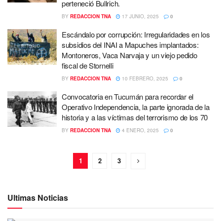
perteneció Bullrich.
BY
REDACCION TNA
17 JUNIO, 2025
0
Escándalo por corrupción: Irregularidades en los
subsidios del INAI a Mapuches implantados:
Montoneros, Vaca Narvaja y un viejo pedido
fiscal de Stornelli
BY
REDACCION TNA
10 FEBRERO, 2025
0
Convocatoria en Tucumán para recordar el
Operativo Independencia, la parte ignorada de la
historia y a las víctimas del terrorismo de los 70
BY
REDACCION TNA
4 ENERO, 2025
0
1
2
3
Ultimas Noticias