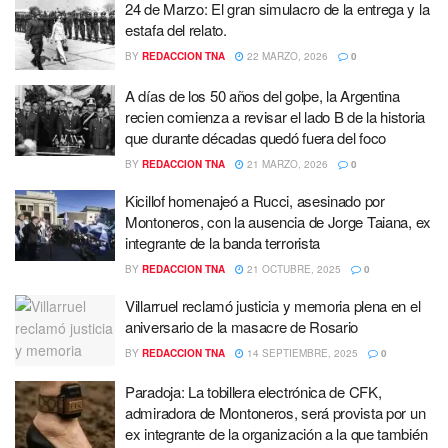
24 de Marzo: El gran simulacro de la entrega y la
estafa del relato.
BY
REDACCION TNA
22 MARZO, 2026
0
A días de los 50 años del golpe, la Argentina
recien comienza a revisar el lado B de la historia
que durante décadas quedó fuera del foco
BY
REDACCION TNA
21 MARZO, 2026
0
Kicillof homenajeó a Rucci, asesinado por
Montoneros, con la ausencia de Jorge Taiana, ex
integrante de la banda terrorista
BY
REDACCION TNA
21 OCTUBRE, 2025
0
Villarruel reclamó justicia y memoria plena en el
aniversario de la masacre de Rosario
BY
REDACCION TNA
14 SEPTIEMBRE, 2025
0
Paradoja: La tobillera electrónica de CFK,
admiradora de Montoneros, será provista por un
ex integrante de la organización a la que también