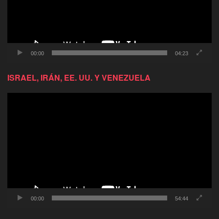
00:00
04:23
ISRAEL, IRÁN, EE. UU. Y VENEZUELA
Reproductor
de
video
00:00
54:44