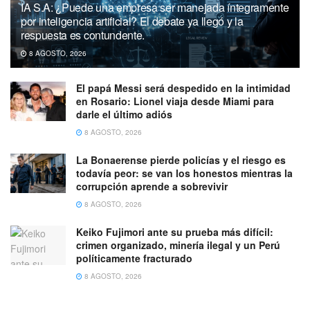
IA S.A: ¿Puede una empresa ser manejada íntegramente
por inteligencia artificial? El debate ya llegó y la
respuesta es contundente.
8 AGOSTO, 2026
El papá Messi será despedido en la intimidad
en Rosario: Lionel viaja desde Miami para
darle el último adiós
8 AGOSTO, 2026
La Bonaerense pierde policías y el riesgo es
todavía peor: se van los honestos mientras la
corrupción aprende a sobrevivir
8 AGOSTO, 2026
Keiko Fujimori ante su prueba más difícil:
crimen organizado, minería ilegal y un Perú
políticamente fracturado
8 AGOSTO, 2026