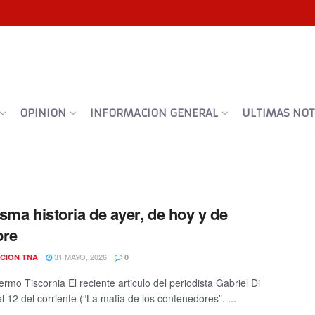
OPINION
INFORMACION GENERAL
ULTIMAS NOTI
sma historia de ayer, de hoy y de
pre
31 MAYO, 2026
CION TNA
0
ermo Tiscornia El reciente articulo del periodista Gabriel Di
l 12 del corriente (“La mafia de los contenedores”. ...