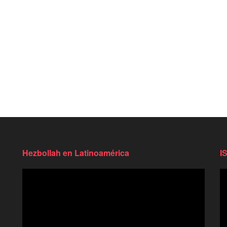
Hezbollah en Latinoamérica
I
Reproductor
Re
de
d
video
vi