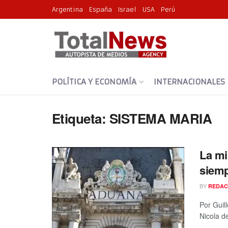
Argentina
España
Israel
USA
Perú
POLÍTICA Y ECONOMÍA
INTERNACIONALES
Etiqueta:
SISTEMA MARIA
La mi
siem
BY
REDAC
Por Guill
Nicola de