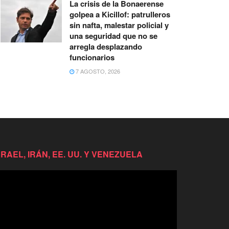
La crisis de la Bonaerense
golpea a Kicillof: patrulleros
sin nafta, malestar policial y
una seguridad que no se
arregla desplazando
funcionarios
7 AGOSTO, 2026
SRAEL, IRÁN, EE. UU. Y VENEZUELA
productor
e
deo