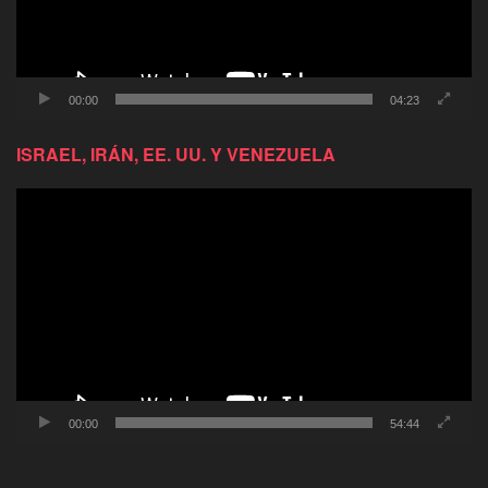
00:00
04:23
ISRAEL, IRÁN, EE. UU. Y VENEZUELA
Reproductor
de
video
00:00
54:44