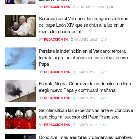
BY
REDACCION TNA
7 OCTUBRE, 2025
0
Sorpresa en el Vaticano: las imágenes íntimas
del papa León XIV que saldrán a la luz en un
revelador documental
BY
REDACCIÓN TN
10 JUNIO, 2025
0
Persiste la indefinición en el Vaticano: tercera
fumata negra en el cónclave para elegir nuevo
Papa
BY
REDACCION TNA
8 MAYO, 2025
0
Fumata Negra: Cónclave de cardenales no logra
elegir nuevo Papa y continuará mañana
BY
REDACCION TNA
7 MAYO, 2025
0
Se intensifican las expectativas ante el Cónclave
para elegir al sucesor del Papa Francisco
BY
REDACCION TNA
3 MAYO, 2025
0
Cónclave: más electores y cardenales papables