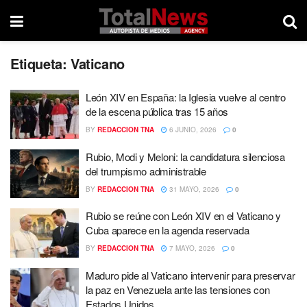
Etiqueta:
Vaticano
León XIV en España: la Iglesia vuelve al centro
de la escena pública tras 15 años
BY
REDACCION TNA
6 JUNIO, 2026
0
Rubio, Modi y Meloni: la candidatura silenciosa
del trumpismo administrable
BY
REDACCION TNA
31 MAYO, 2026
0
Rubio se reúne con León XIV en el Vaticano y
Cuba aparece en la agenda reservada
BY
REDACCION TNA
7 MAYO, 2026
0
Maduro pide al Vaticano intervenir para preservar
la paz en Venezuela ante las tensiones con
Estados Unidos