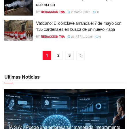
que nunca
BY
REDACCION TNA
2 MAYO, 2025
0
Vaticano: El cónclave arranca el 7 de mayo con
135 cardenales en busca de un nuevo Papa
BY
REDACCION TNA
28 ABRIL, 2025
0
1
2
3
Ultimas Noticias
IA S.A: ¿Puede una empresa ser manejada íntegramente