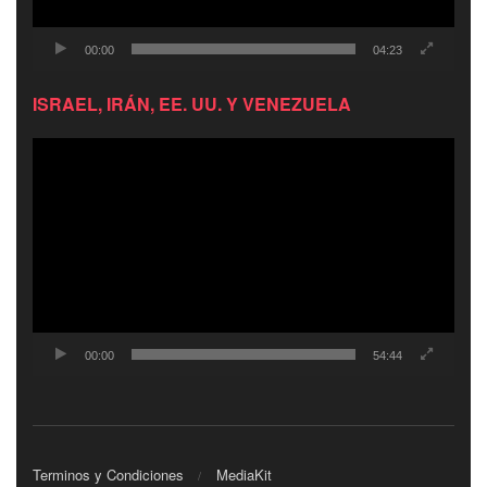
00:00
04:23
ISRAEL, IRÁN, EE. UU. Y VENEZUELA
Reproductor
de
video
00:00
54:44
Terminos y Condiciones
MediaKit