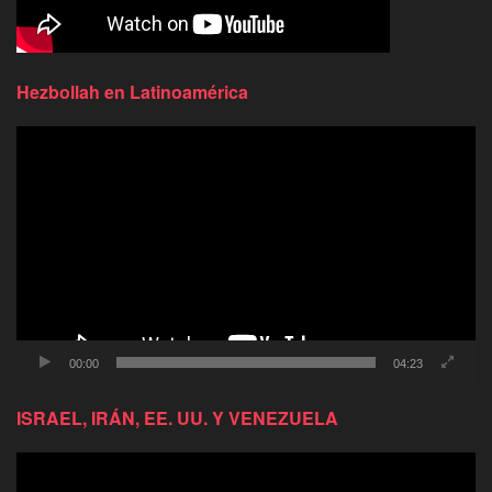
Hezbollah en Latinoamérica
Reproductor
de
video
00:00
04:23
ISRAEL, IRÁN, EE. UU. Y VENEZUELA
Reproductor
de