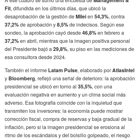
A ese cuadro se sumó una encuesta de
Management &
Fit
, difundida en los últimos días, que ubicó la
desaprobación de la gestión de
Milei
en
54,3%
, contra
37,2%
de aprobación y
8,5%
de indecisos. Según ese
sondeo, la aprobación cayó desde
46,8%
en febrero a
37,2%
en abril, mientras que la imagen positiva personal
del Presidente bajó a
29,8%
, su piso en las mediciones de
esa consultora desde 2024.
También el informe
Latam Pulse
, elaborado por
AtlasIntel
y
Bloomberg
, reflejó una señal de deterioro: la aprobación
presidencial se ubicó en torno al
35,5%
, con una
evaluación negativa en aumento y un clima social más
adverso. Esa fotografía coincide con la inquietud que
transmiten los inversores: la economía puede mostrar
corrección fiscal, compra de reservas y baja gradual de la
inflación, pero si la imagen presidencial se erosiona al
ritmo de los escándalos y del bolsillo golpeado, el riesgo