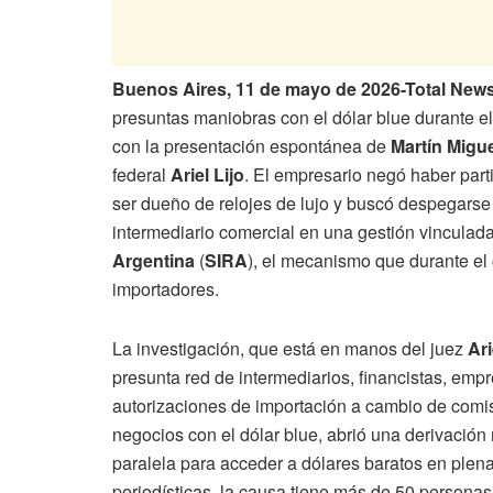
Buenos Aires, 11 de mayo de 2026-Total Ne
presuntas maniobras con el dólar blue durante e
con la presentación espontánea de
Martín Migu
federal
Ariel Lijo
. El empresario negó haber par
ser dueño de relojes de lujo y buscó despegars
intermediario comercial en una gestión vinculad
Argentina
(
SIRA
), el mecanismo que durante el 
importadores.
La investigación, que está en manos del juez
Ari
presunta red de intermediarios, financistas, empr
autorizaciones de importación a cambio de comis
negocios con el dólar blue, abrió una derivación
paralela para acceder a dólares baratos en plena
periodísticas, la causa tiene más de 50 personas 