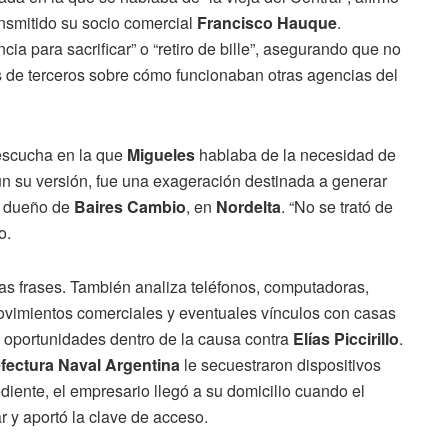
ansmitido su socio comercial
Francisco Hauque
.
a para sacrificar” o “retiro de bille”, asegurando que no
s de terceros sobre cómo funcionaban otras agencias del
 escucha en la que
Migueles
hablaba de la necesidad de
ún su versión, fue una exageración destinada a generar
al dueño de
Baires Cambio
, en
Nordelta
. “No se trató de
o.
las frases. También analiza teléfonos, computadoras,
movimientos comerciales y eventuales vínculos con casas
s oportunidades dentro de la causa contra
Elías Piccirillo
.
fectura Naval Argentina
le secuestraron dispositivos
diente, el empresario llegó a su domicilio cuando el
r y aportó la clave de acceso.