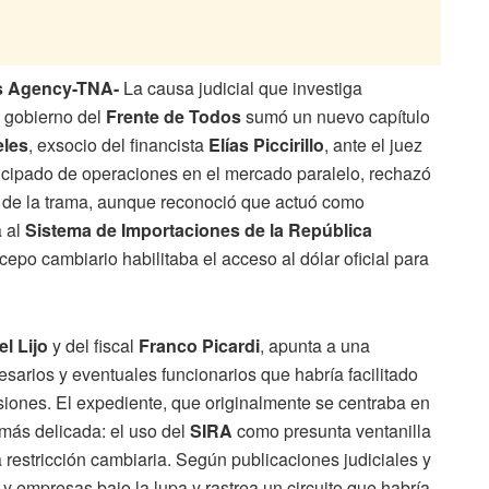
ws Agency-TNA-
La causa judicial que investiga
l gobierno del
Frente de Todos
sumó un nuevo capítulo
eles
, exsocio del financista
Elías Piccirillo
, ante el juez
ticipado de operaciones en el mercado paralelo, rechazó
e de la trama, aunque reconoció que actuó como
a al
Sistema de Importaciones de la República
cepo cambiario habilitaba el acceso al dólar oficial para
el Lijo
y del fiscal
Franco Picardi
, apunta a una
esarios y eventuales funcionarios que habría facilitado
iones. El expediente, que originalmente se centraba en
 más delicada: el uso del
SIRA
como presunta ventanilla
 restricción cambiaria. Según publicaciones judiciales y
y empresas bajo la lupa y rastrea un circuito que habría