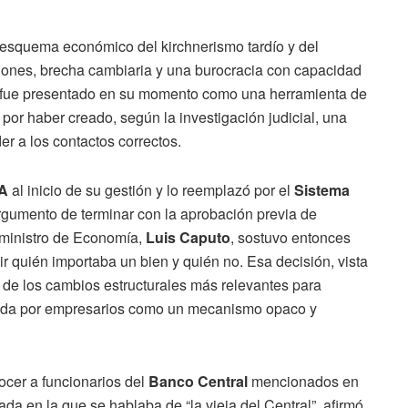
l esquema económico del kirchnerismo tardío y del
iones, brecha cambiaria y una burocracia con capacidad
ema fue presentado en su momento como una herramienta de
por haber creado, según la investigación judicial, una
er a los contactos correctos.
A
al inicio de su gestión y lo reemplazó por el
Sistema
 argumento de terminar con la aprobación previa de
El ministro de Economía,
Luis Caputo
, sostuvo entonces
ir quién importaba un bien y quién no. Esa decisión, vista
 de los cambios estructurales más relevantes para
lada por empresarios como un mecanismo opaco y
cer a funcionarios del
Banco Central
mencionados en
ada en la que se hablaba de “la vieja del Central”, afirmó