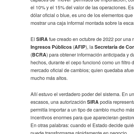
el 10% y el 15% del valor de las operaciones. E
dólar oficial o blue, es uno de los elementos qu
mostrar una caja informal montada sobre la escas
El
SIRA
fue creado en octubre de 2022 por una r
Ingresos Públicos
(
AFIP
), la
Secretaría de Co
(
BCRA
) para obtener información anticipada y d
hechos, durante el cepo funcionó como un filtro 
mercado oficial de cambios; quien quedaba afuera
mucho más altos.
Allí estuvo el verdadero poder del sistema. En 
escasos, una autorización
SIRA
podía representar
permitía importar a un tipo de cambio mucho más
incentivos enormes para que aparecieran gestores
En otras palabras: cuando el Estado decide quién
puede transformarse rápidamente en negocio.