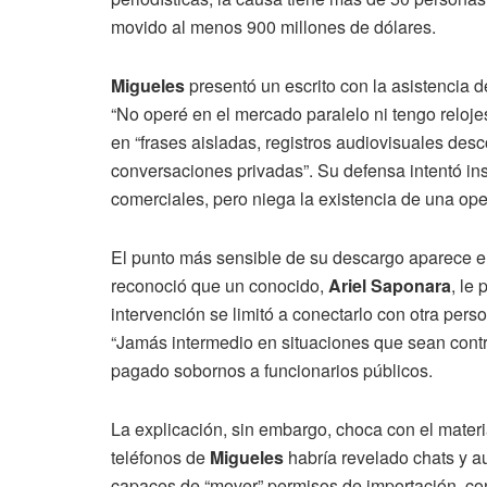
movido al menos 900 millones de dólares.
Migueles
presentó un escrito con la asistencia 
“No operé en el mercado paralelo ni tengo reloj
en “frases aisladas, registros audiovisuales des
conversaciones privadas”. Su defensa intentó ins
comerciales, pero niega la existencia de una oper
El punto más sensible de su descargo aparece en
reconoció que un conocido,
Ariel Saponara
, le
intervención se limitó a conectarlo con otra pe
“Jamás intermedio en situaciones que sean contra
pagado sobornos a funcionarios públicos.
La explicación, sin embargo, choca con el materia
teléfonos de
Migueles
habría revelado chats y a
capaces de “mover” permisos de importación, co