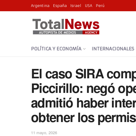
Argentina
España
Israel
USA
Perú
POLÍTICA Y ECONOMÍA
INTERNACIONALES
El caso SIRA compl
Piccirillo: negó op
admitió haber int
obtener los permi
11 mayo, 2026