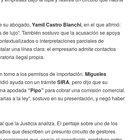
de su abogado,
Yamil Castro Bianchi
, en el que afirmó:
es de lujo”. También sostuvo que la acusación se apoya
contextualizados o interpretaciones parciales de
talar una línea clara: el empresario admite contactos
atoria ilegal propia.
 torno a los permisos de importación.
Migueles
 pidió ayuda con un trámite
SIRA
, pero dijo que su
rsona apodada
“Pipo”
para cobrar una comisión comercial.
rias a la ley”, sostuvo en su presentación, y negó haber
l que la Justicia analiza. El peritaje sobre uno de los
udios que describen un presunto circuito de gestores
n comisiones que, según el expediente, rondaban entre