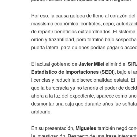
Por eso, la causa golpea de lleno al corazón de
massismo económico: controles, cepo, autorizac
de repartir beneficios extraordinarios. El sist
orden y trazabilidad, pero terminó bajo sospecha 
puerta lateral para quienes podían pagar o acced
El actual gobierno de
Javier Milei
eliminó el
SIR
Estadístico de Importaciones
(
SEDI
), bajo el
licencias y reducir la discrecionalidad estatal. 
que la burocracia ya no tendría el poder de decid
ahora a la luz del expediente, aparece como uno
desmontar una caja que durante años fue seña
arbitrario.
En su presentación,
Migueles
también negó cono
la investigación. Respecto de una frase intercept