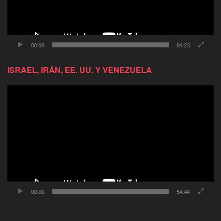
00:00
04:23
ISRAEL, IRÁN, EE. UU. Y VENEZUELA
Reproductor
de
video
00:00
54:44