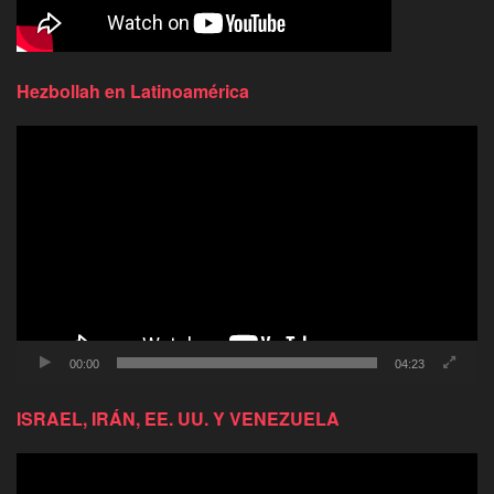
Hezbollah en Latinoamérica
Reproductor
de
video
00:00
04:23
ISRAEL, IRÁN, EE. UU. Y VENEZUELA
Reproductor
de