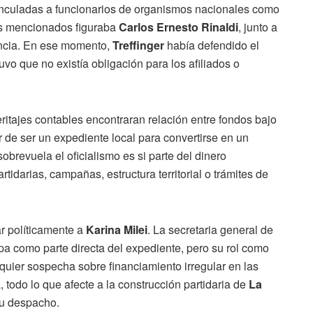
vinculadas a funcionarios de organismos nacionales como
es mencionados figuraba
Carlos Ernesto Rinaldi
, junto a
vincia. En ese momento,
Treffinger
había defendido el
uvo que no existía obligación para los afiliados o
eritajes contables encontraran relación entre fondos bajo
r de ser un expediente local para convertirse en un
brevuela el oficialismo es si parte del dinero
tidarias, campañas, estructura territorial o trámites de
r políticamente a
Karina Milei
. La secretaria general de
a como parte directa del expediente, pero su rol como
lquier sospecha sobre financiamiento irregular en las
, todo lo que afecte a la construcción partidaria de
La
su despacho.