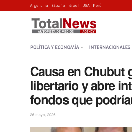
Argentina
España
Israel
USA
Perú
POLÍTICA Y ECONOMÍA
INTERNACIONALES
Causa en Chubut g
libertario y abre i
fondos que podrían
26 mayo, 2026