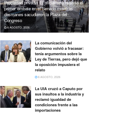
Propiedad privada: El oficialismo resistió el
primer embate en el Senado mientras
desmanes sacudieron la Plaza del
Congreso
6 AGOSTO, 2026
La comunicación del
Gobierno volvió a fracasar:
tenía argumentos sobre la
Ley de Tierras, pero dejó que
la oposición impusiera el
relato
6 AGOSTO, 2026
La UIA cruzó a Caputo por
sus insultos a la industria y
reclamó igualdad de
condiciones frente a las
importaciones