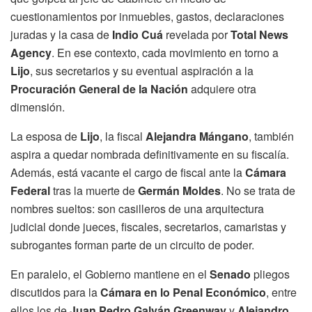
cuestionamientos por inmuebles, gastos, declaraciones
juradas y la casa de
Indio Cuá
revelada por
Total News
Agency
. En ese contexto, cada movimiento en torno a
Lijo
, sus secretarios y su eventual aspiración a la
Procuración General de la Nación
adquiere otra
dimensión.
La esposa de
Lijo
, la fiscal
Alejandra Mángano
, también
aspira a quedar nombrada definitivamente en su fiscalía.
Además, está vacante el cargo de fiscal ante la
Cámara
Federal
tras la muerte de
Germán Moldes
. No se trata de
nombres sueltos: son casilleros de una arquitectura
judicial donde jueces, fiscales, secretarios, camaristas y
subrogantes forman parte de un circuito de poder.
En paralelo, el Gobierno mantiene en el
Senado
pliegos
discutidos para la
Cámara en lo Penal Económico
, entre
ellos los de
Juan Pedro Galván Greenway
y
Alejandro