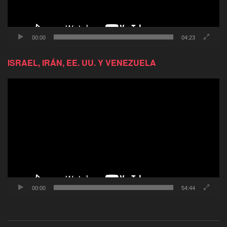
00:00
04:23
ISRAEL, IRÁN, EE. UU. Y VENEZUELA
Reproductor
de
video
00:00
54:44