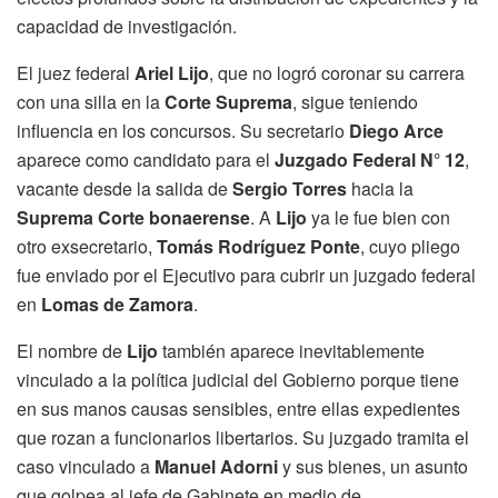
capacidad de investigación.
El juez federal
Ariel Lijo
, que no logró coronar su carrera
con una silla en la
Corte Suprema
, sigue teniendo
influencia en los concursos. Su secretario
Diego Arce
aparece como candidato para el
Juzgado Federal N° 12
,
vacante desde la salida de
Sergio Torres
hacia la
Suprema Corte bonaerense
. A
Lijo
ya le fue bien con
otro exsecretario,
Tomás Rodríguez Ponte
, cuyo pliego
fue enviado por el Ejecutivo para cubrir un juzgado federal
en
Lomas de Zamora
.
El nombre de
Lijo
también aparece inevitablemente
vinculado a la política judicial del Gobierno porque tiene
en sus manos causas sensibles, entre ellas expedientes
que rozan a funcionarios libertarios. Su juzgado tramita el
caso vinculado a
Manuel Adorni
y sus bienes, un asunto
que golpea al jefe de Gabinete en medio de