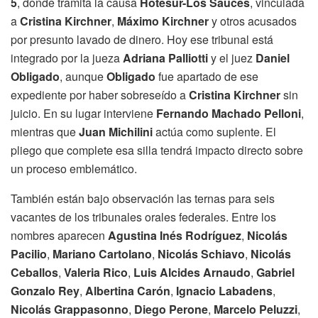
5
, donde tramita la causa
Hotesur-Los Sauces
, vinculada
a
Cristina Kirchner
,
Máximo Kirchner
y otros acusados
por presunto lavado de dinero. Hoy ese tribunal está
integrado por la jueza
Adriana Palliotti
y el juez
Daniel
Obligado
, aunque
Obligado
fue apartado de ese
expediente por haber sobreseído a
Cristina Kirchner
sin
juicio. En su lugar interviene
Fernando Machado Pelloni
,
mientras que
Juan Michilini
actúa como suplente. El
pliego que complete esa silla tendrá impacto directo sobre
un proceso emblemático.
También están bajo observación las ternas para seis
vacantes de los tribunales orales federales. Entre los
nombres aparecen
Agustina Inés Rodríguez
,
Nicolás
Pacilio
,
Mariano Cartolano
,
Nicolás Schiavo
,
Nicolás
Ceballos
,
Valeria Rico
,
Luis Alcides Arnaudo
,
Gabriel
Gonzalo Rey
,
Albertina Carón
,
Ignacio Labadens
,
Nicolás Grappasonno
,
Diego Perone
,
Marcelo Peluzzi
,