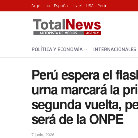
Argentina
España
Israel
USA
Perú
POLÍTICA Y ECONOMÍA
INTERNACIONALES
Perú espera el flas
urna marcará la pr
segunda vuelta, per
será de la ONPE
7 junio, 2026