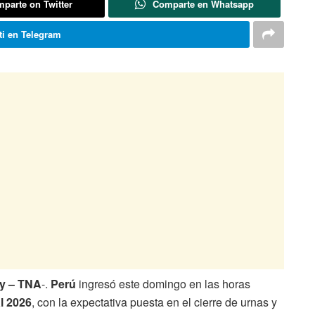
parte on Twitter
Comparte en Whatsapp
i en Telegram
cy – TNA
-.
Perú
ingresó este domingo en las horas
l 2026
, con la expectativa puesta en el cierre de urnas y