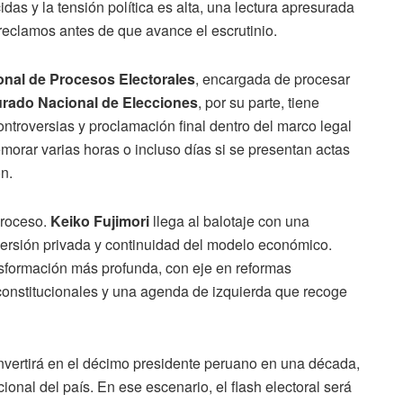
as y la tensión política es alta, una lectura apresurada
eclamos antes de que avance el escrutinio.
onal de Procesos Electorales
, encargada de procesar
urado Nacional de Elecciones
, por su parte, tiene
ontroversias y proclamación final dentro del marco legal
emorar varias horas o incluso días si se presentan actas
n.
proceso.
Keiko Fujimori
llega al balotaje con una
versión privada y continuidad del modelo económico.
sformación más profunda, con eje en reformas
 constitucionales y una agenda de izquierda que recoge
nvertirá en el décimo presidente peruano en una década,
cional del país. En ese escenario, el flash electoral será