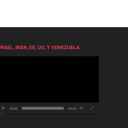
SRAEL, IRÁN, EE. UU. Y VENEZUELA
productor
e
deo
00:00
54:44