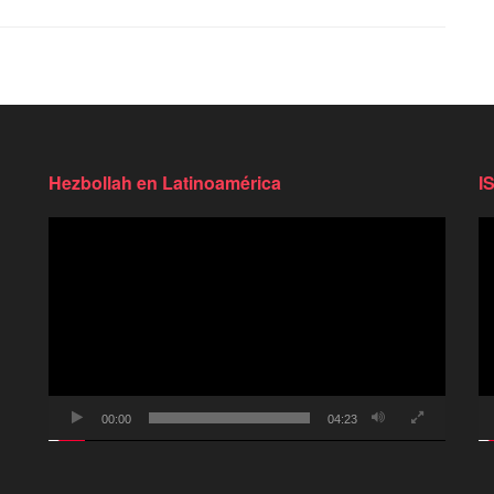
Hezbollah en Latinoamérica
I
Reproductor
Re
de
d
video
vi
00:00
04:23