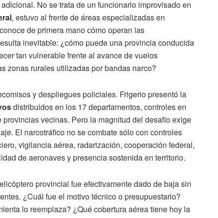
 adicional. No se trata de un funcionario improvisado en
eral
, estuvo al frente de áreas especializadas en
l y conoce de primera mano cómo operan las
 resulta inevitable: ¿cómo puede una provincia conducida
ecer tan vulnerable frente al avance de vuelos
as zonas rurales utilizadas por bandas narco?
ecomisos y despliegues policiales. Frigerio presentó la
ivos
distribuidos en los 17 departamentos, controles en
 provincias vecinas. Pero la magnitud del desafío exige
aje. El narcotráfico no se combate sólo con controles
ciero, vigilancia aérea, radarización, cooperación federal,
lidad de aeronaves y presencia sostenida en territorio.
licóptero provincial fue efectivamente dado de baja sin
entes. ¿Cuál fue el motivo técnico o presupuestario?
ienta lo reemplaza? ¿Qué cobertura aérea tiene hoy la