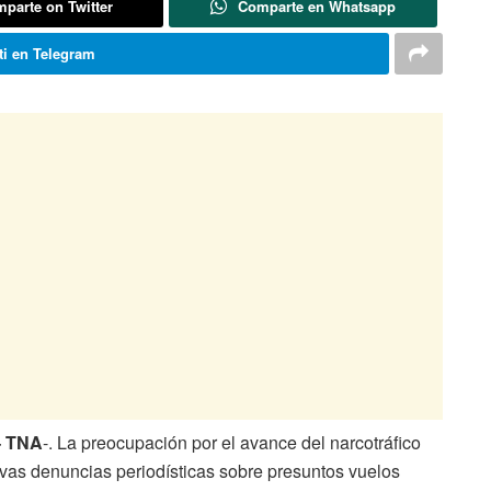
parte on Twitter
Comparte en Whatsapp
i en Telegram
– TNA
-. La preocupación por el avance del narcotráfico
evas denuncias periodísticas sobre presuntos vuelos