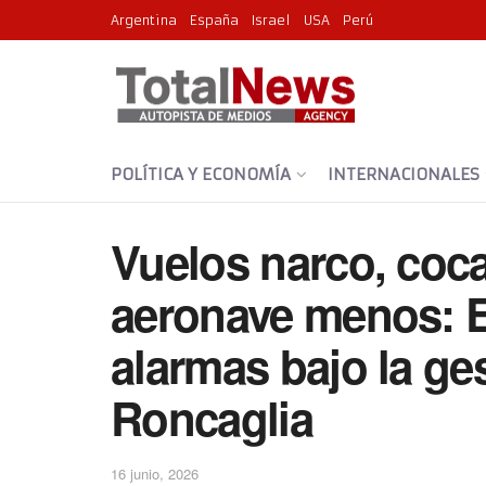
Argentina
España
Israel
USA
Perú
POLÍTICA Y ECONOMÍA
INTERNACIONALES
Vuelos narco, coca
aeronave menos: E
alarmas bajo la ges
Roncaglia
16 junio, 2026