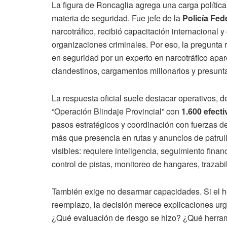
La figura de Roncaglia agrega una carga política
materia de seguridad. Fue jefe de la
Policía Fed
narcotráfico, recibió capacitación internaciona
organizaciones criminales. Por eso, la pregunta
en seguridad por un experto en narcotráfico apar
clandestinos, cargamentos millonarios y presunt
La respuesta oficial suele destacar operativos, d
“Operación Blindaje Provincial” con
1.600 efect
pasos estratégicos y coordinación con fuerzas de
más que presencia en rutas y anuncios de patrull
visibles: requiere inteligencia, seguimiento finan
control de pistas, monitoreo de hangares, trazabi
También exige no desarmar capacidades. Si el he
reemplazo, la decisión merece explicaciones urg
¿Qué evaluación de riesgo se hizo? ¿Qué herram