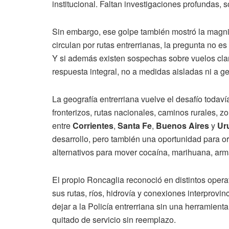
institucional. Faltan investigaciones profundas, 
Sin embargo, ese golpe también mostró la magn
circulan por rutas entrerrianas, la pregunta no e
Y si además existen sospechas sobre vuelos cland
respuesta integral, no a medidas aisladas ni a 
La geografía entrerriana vuelve el desafío todaví
fronterizos, rutas nacionales, caminos rurales, 
entre
Corrientes
,
Santa Fe
,
Buenos Aires
y
Ur
desarrollo, pero también una oportunidad para 
alternativos para mover cocaína, marihuana, arm
El propio Roncaglia reconoció en distintos opera
sus rutas, ríos, hidrovía y conexiones interprovi
dejar a la Policía entrerriana sin una herramienta
quitado de servicio sin reemplazo.