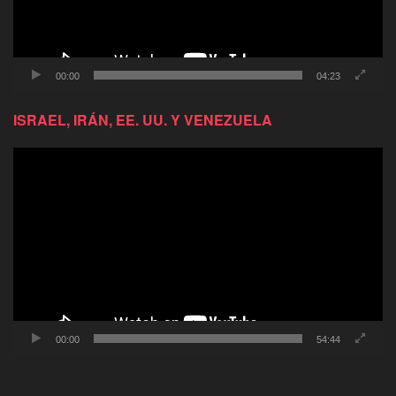
00:00
04:23
ISRAEL, IRÁN, EE. UU. Y VENEZUELA
Reproductor
de
video
00:00
54:44