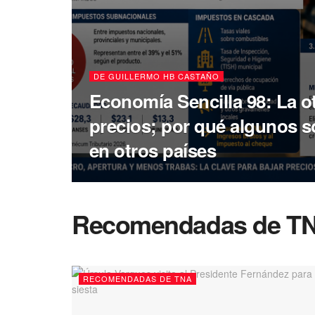
DE GUILLERMO HB CASTAÑO
Economía Sencilla 98: La ot
precios; por qué algunos 
en otros países
Recomendadas de T
RECOMENDADAS DE TNA