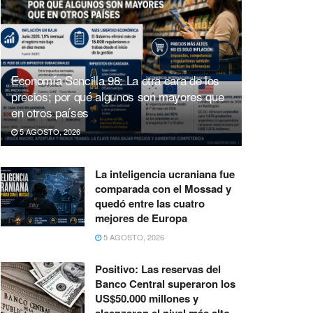
Economía Sencilla 98: La otra cara de los
precios; por qué algunos son mayores que
en otros países
5 AGOSTO, 2026
La inteligencia ucraniana fue
comparada con el Mossad y
quedó entre las cuatro
mejores de Europa
5 AGOSTO, 2026
Positivo: Las reservas del
Banco Central superaron los
US$50.000 millones y
alcanzaron el nivel más alto