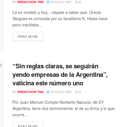
BY
19 JULIO, 2021
REDACCION TNA
0
La ex modelo y hoy…váyase a saber que, Úrsula
Vargues es conocida por su fanatismo K. Hasta hace
poco insultaba...
DETAILS
READ MORE
“Sin reglas claras, se seguirán
yendo empresas de la Argentina”,
vaticina este número uno
BY
19 JULIO, 2021
REDACCION TNA
0
Por Juan Manuel Compte Norberto Nacuzzi, de EY
Argentina, tiene dos termómetros: el de su firma y lo que
ocurre...
DETAILS
READ MORE