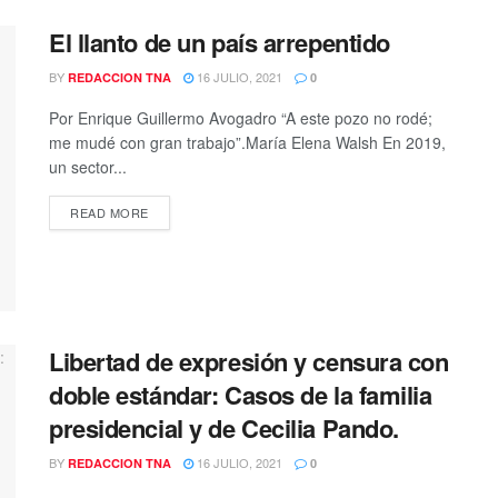
El llanto de un país arrepentido
BY
16 JULIO, 2021
REDACCION TNA
0
Por Enrique Guillermo Avogadro “A este pozo no rodé;
me mudé con gran trabajo”.María Elena Walsh En 2019,
un sector...
DETAILS
READ MORE
Libertad de expresión y censura con
doble estándar: Casos de la familia
presidencial y de Cecilia Pando.
BY
16 JULIO, 2021
REDACCION TNA
0