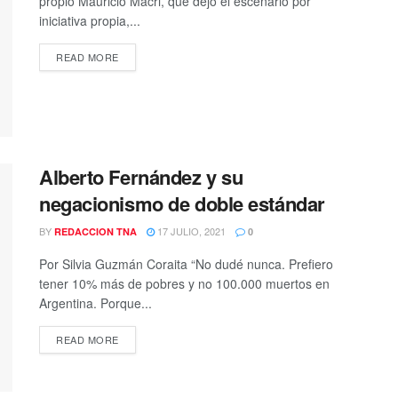
propio Mauricio Macri, que dejó el escenario por
iniciativa propia,...
DETAILS
READ MORE
Alberto Fernández y su
negacionismo de doble estándar
BY
17 JULIO, 2021
REDACCION TNA
0
Por Silvia Guzmán Coraita “No dudé nunca. Prefiero
tener 10% más de pobres y no 100.000 muertos en
Argentina. Porque...
DETAILS
READ MORE