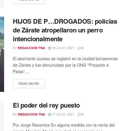
HIJOS DE P…DROGADOS: policías
de Zárate atropellaron un perro
intencionalmente
BY
18 JULIO, 2021
REDACCION TNA
0
El aberrante suceso se registró en la ciudad bonaerense
de Zárate y fue denunciado por la ONG "Proyecto 4
Patas"....
DETAILS
READ MORE
El poder del rey puesto
BY
17 JULIO, 2021
REDACCION TNA
0
Por Jorge Raventos En alguna medida con la venia del