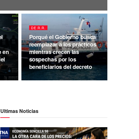
DE R.R.
l
Porqué el Gobierno busca
reemplazar a los prácticos
e en
mientras crecen las
el
sospechas por los
beneficiarios del decreto
Ultimas Noticias