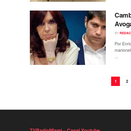
Cambi
Avog
BY
REDAC
Por Enri
marionet
...
1
2
TVRadioMiami – Canal Youtube