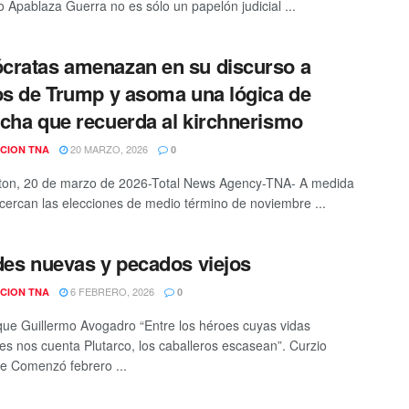
o Apablaza Guerra no es sólo un papelón judicial ...
ratas amenazan en su discurso a
os de Trump y asoma una lógica de
cha que recuerda al kirchnerismo
20 MARZO, 2026
CION TNA
0
ton, 20 de marzo de 2026-Total News Agency-TNA- A medida
cercan las elecciones de medio término de noviembre ...
des nuevas y pecados viejos
6 FEBRERO, 2026
CION TNA
0
que Guillermo Avogadro “Entre los héroes cuyas vidas
es nos cuenta Plutarco, los caballeros escasean”. Curzio
e Comenzó febrero ...