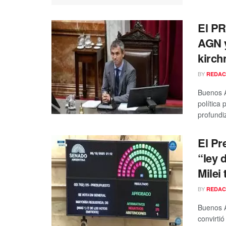
El PR
AGN y
kirch
BY
REDAC
Buenos A
política
profundiz
El Pr
“ley 
Milei
BY
REDAC
Buenos A
convirtió