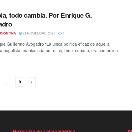
a, todo cambia. Por Enrique G.
adro
21 NOVIEMBRE, 2025
CION TNA
0
que Guillermo Avogadro “La única política eficaz de aquella
a populista, manipulada por el régimen cubano, era comprar a
…
9
Hezbollah en Latinoamérica
I