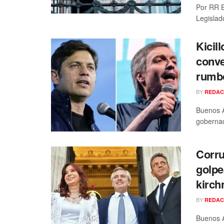
Por RR B
Legislado
Kicill
conve
rumb
BY
REDAC
Buenos A
gobernado
Corru
golpe
kirc
BY
REDAC
Buenos A