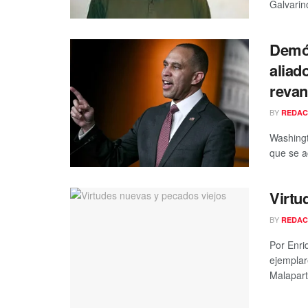
Galvarin
Demóc
aliad
revan
BY
REDAC
Washing
que se a
Virtu
BY
REDAC
Por Enri
ejemplar
Malapart