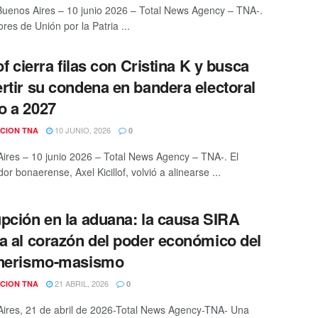
uenos Aires – 10 junio 2026 – Total News Agency – TNA-.
res de Unión por la Patria ...
of cierra filas con Cristina K y busca
rtir su condena en bandera electoral
o a 2027
10 JUNIO, 2026
CION TNA
0
ires – 10 junio 2026 – Total News Agency – TNA-. El
r bonaerense, Axel Kicillof, volvió a alinearse ...
pción en la aduana: la causa SIRA
a al corazón del poder económico del
hnerismo-masismo
21 ABRIL, 2026
CION TNA
0
ires, 21 de abril de 2026-Total News Agency-TNA- Una