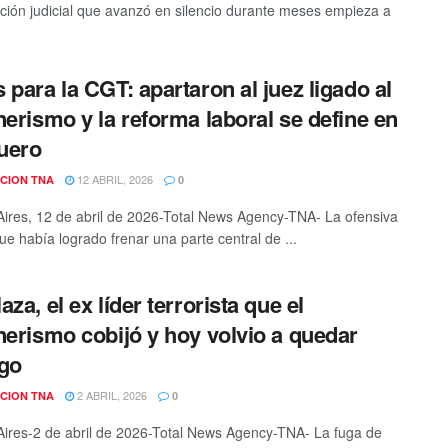
ación judicial que avanzó en silencio durante meses empieza a
 para la CGT: apartaron al juez ligado al
nerismo y la reforma laboral se define en
fuero
12 ABRIL, 2026
CION TNA
0
ires, 12 de abril de 2026-Total News Agency-TNA- La ofensiva
que había logrado frenar una parte central de ...
za, el ex líder terrorista que el
nerismo cobijó y hoy volvio a quedar
go
2 ABRIL, 2026
CION TNA
0
ires-2 de abril de 2026-Total News Agency-TNA- La fuga de