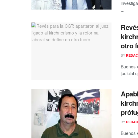
investig
...
Revés
kirch
otro 
BY
REDAC
Buenos A
judicial 
Apabla
kirch
prófu
BY
REDAC
Buenos A