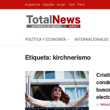
Argentina
España
Israel
USA
Perú
POLÍTICA Y ECONOMÍA
INTERNACIONALES
Etiqueta:
kirchnerismo
Crist
conde
busca
elect
BY
REDAC