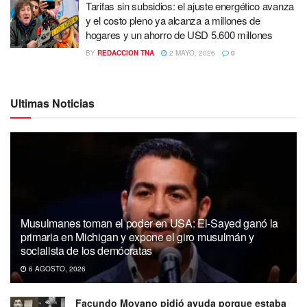
Tarifas sin subsidios: el ajuste energético avanza
y el costo pleno ya alcanza a millones de
hogares y un ahorro de USD 5.600 millones
BY
REDACCION TNA
2 MAYO, 2026
0
Ultimas Noticias
Musulmanes toman el poder en USA: El-Sayed ganó la
primaria en Michigan y expone el giro musulmán y
socialista de los demócratas
6 AGOSTO, 2026
Facundo Moyano pidió ayuda porque estaba