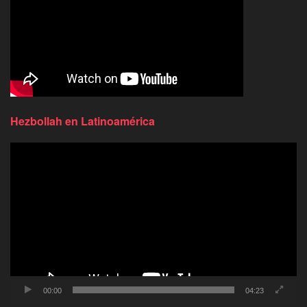
Hezbollah en Latinoamérica
Reproductor
de
video
00:00
04:23