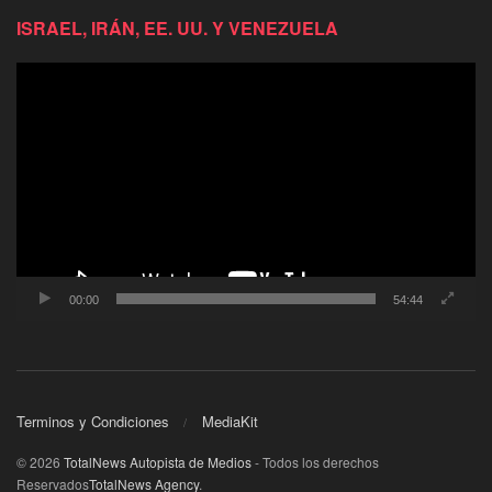
ISRAEL, IRÁN, EE. UU. Y VENEZUELA
Reproductor
de
video
00:00
54:44
Terminos y Condiciones
MediaKit
© 2026
TotalNews Autopista de Medios
- Todos los derechos
Reservados
TotalNews Agency
.