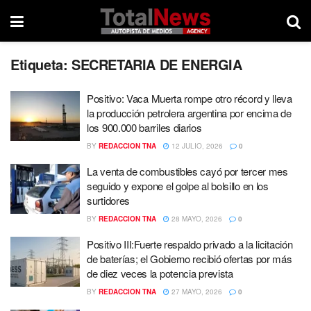
Etiqueta:
SECRETARIA DE ENERGIA
Positivo: Vaca Muerta rompe otro récord y lleva
la producción petrolera argentina por encima de
los 900.000 barriles diarios
BY
REDACCION TNA
12 JULIO, 2026
0
La venta de combustibles cayó por tercer mes
seguido y expone el golpe al bolsillo en los
surtidores
BY
REDACCION TNA
28 MAYO, 2026
0
Positivo III:Fuerte respaldo privado a la licitación
de baterías; el Gobierno recibió ofertas por más
de diez veces la potencia prevista
BY
REDACCION TNA
27 MAYO, 2026
0