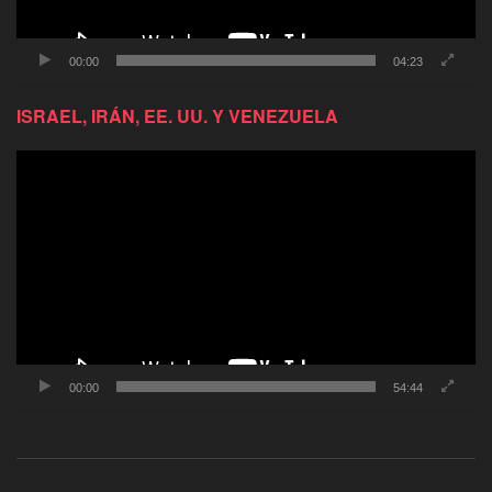
00:00
04:23
ISRAEL, IRÁN, EE. UU. Y VENEZUELA
Reproductor
de
video
00:00
54:44