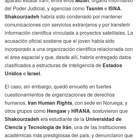
aparato estatal iraní, entre ellos
Mizan
, órgano informativo
del Poder Judicial, y agencias como
Tasnim
e
ISNA
,
Shakourzadeh
habría sido condenado por mantener
comunicaciones con servicios extranjeros y por transferir
información científica vinculada a proyectos satelitales. La
acusación oficial sostiene que el joven había sido
incorporado a una organización científica relacionada con
el área espacial y que, desde allí, habría entregado datos
clasificados a estructuras de inteligencia de
Estados
Unidos
e
Israel
.
El caso, sin embargo, quedó envuelto en fuertes
cuestionamientos de organizaciones de derechos
humanos.
Iran Human Rights
, con sede en Noruega, y
otros grupos como
Hengaw
y
HRANA
, sostuvieron que
Shakourzadeh
era estudiante de la
Universidad de
Ciencia y Tecnología de Irán
, una de las instituciones
académicas más prestigiosas del país, y denunciaron que