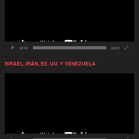
00:00
04:23
ISRAEL, IRÁN, EE. UU. Y VENEZUELA
Reproductor
de
video