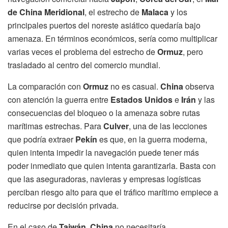
de China Meridional
, el estrecho de
Malaca
y los
principales puertos del noreste asiático quedaría bajo
amenaza. En términos económicos, sería como multiplicar
varias veces el problema del estrecho de
Ormuz
, pero
trasladado al centro del comercio mundial.
La comparación con
Ormuz
no es casual.
China
observa
con atención la guerra entre
Estados Unidos
e
Irán
y las
consecuencias del bloqueo o la amenaza sobre rutas
marítimas estrechas. Para
Culver
, una de las lecciones
que podría extraer
Pekín
es que, en la guerra moderna,
quien intenta impedir la navegación puede tener más
poder inmediato que quien intenta garantizarla. Basta con
que las aseguradoras, navieras y empresas logísticas
perciban riesgo alto para que el tráfico marítimo empiece a
reducirse por decisión privada.
En el caso de
Taiwán
,
China
no necesitaría