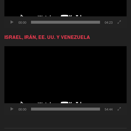
00:00
04:23
ISRAEL, IRÁN, EE. UU. Y VENEZUELA
Reproductor
de
video
00:00
54:44