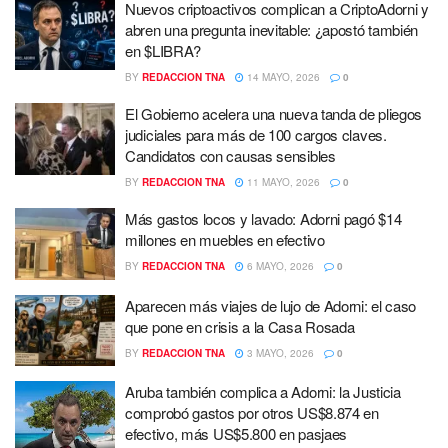
Nuevos criptoactivos complican a CriptoAdorni y
abren una pregunta inevitable: ¿apostó también
en $LIBRA?
BY
REDACCION TNA
14 MAYO, 2026
0
El Gobierno acelera una nueva tanda de pliegos
judiciales para más de 100 cargos claves.
Candidatos con causas sensibles
BY
REDACCION TNA
11 MAYO, 2026
0
Más gastos locos y lavado: Adorni pagó $14
millones en muebles en efectivo
BY
REDACCION TNA
6 MAYO, 2026
0
Aparecen más viajes de lujo de Adorni: el caso
que pone en crisis a la Casa Rosada
BY
REDACCION TNA
3 MAYO, 2026
0
Aruba también complica a Adorni: la Justicia
comprobó gastos por otros US$8.874 en
efectivo, más US$5.800 en pasjaes