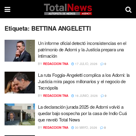
Etiqueta:
BETTINA ANGELETTI
Un informe oficial detectó inconsistencias en el
patrimonio de Adorni y la Justicia prepara una
intimación
BY
REDACCION TNA
17 JULIO, 2026
0
La ruta Foggia-Angeletti complica a los Adorni: la
Justicia mira pagos millonarios y el negocio de
Tecnópolis
BY
REDACCION TNA
16 JUNIO, 2026
0
La declaración jurada 2025 de Adorni volvió a
quedar bajo sospecha por la casa de Indio Cuá
que reveló Total News
BY
REDACCION TNA
30 MAYO, 2026
0