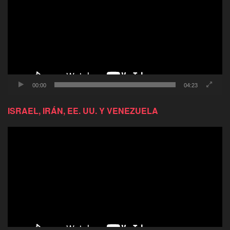
video
00:00
04:23
ISRAEL, IRÁN, EE. UU. Y VENEZUELA
Reproductor
de
video