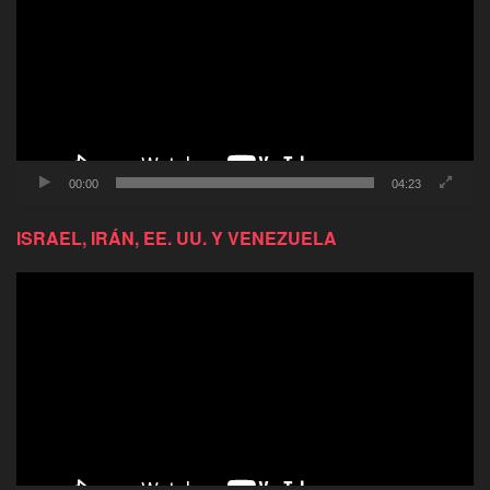
video
00:00
04:23
ISRAEL, IRÁN, EE. UU. Y VENEZUELA
Reproductor
de
video