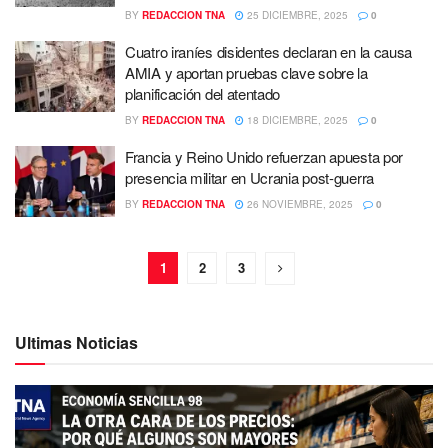
BY
REDACCION TNA
25 DICIEMBRE, 2025
0
Cuatro iraníes disidentes declaran en la causa
AMIA y aportan pruebas clave sobre la
planificación del atentado
BY
REDACCION TNA
18 DICIEMBRE, 2025
0
Francia y Reino Unido refuerzan apuesta por
presencia militar en Ucrania post-guerra
BY
REDACCION TNA
26 NOVIEMBRE, 2025
0
1
2
3
Ultimas Noticias