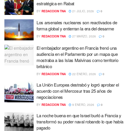
estratégica en Rabat
BY
REDACCION TNA
21 JULIO, 2026
0
Los arsenales nucleares son reactivados de
forma global y entierran la era del desarme
BY
REDACCION TNA
27 MARZO, 2026
0
El embajador argentino en Francia frenó una
audiencia en el Parlamento por un mapa que
mostraba a las Islas Malvinas como territorio
británico
BY
REDACCION TNA
22 ENERO, 2026
0
La Unión Europea destrabó y logró aprobar el
acuerdo con el Mercosur tras 25 años de
negociaciones
BY
REDACCION TNA
9 ENERO, 2026
0
La noche buena en que Israel burló a Francia y
transformó su poder naval robando lo que había
pagado