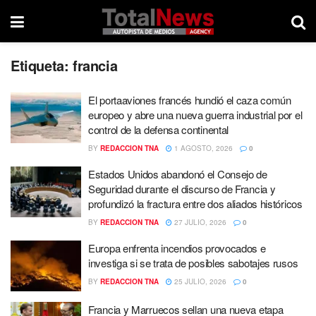
Etiqueta:
francia
El portaaviones francés hundió el caza común
europeo y abre una nueva guerra industrial por el
control de la defensa continental
BY
REDACCION TNA
1 AGOSTO, 2026
0
Estados Unidos abandonó el Consejo de
Seguridad durante el discurso de Francia y
profundizó la fractura entre dos aliados históricos
BY
REDACCION TNA
27 JULIO, 2026
0
Europa enfrenta incendios provocados e
investiga si se trata de posibles sabotajes rusos
BY
REDACCION TNA
25 JULIO, 2026
0
Francia y Marruecos sellan una nueva etapa