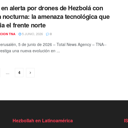
l en alerta por drones de Hezbolá con
n nocturna: la amenaza tecnológica que
a el frente norte
5 JUNIO, 2026
CION TNA
0
erusalén, 5 de junio de 2026 – Total News Agency – TNA--
vestiga una nueva evolución en ...
…
4
Hezbollah en Latinoamérica
I