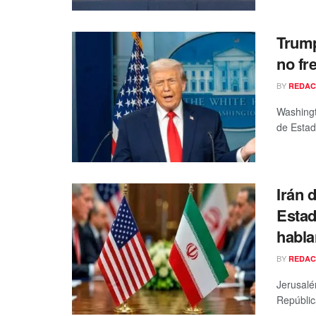
Trump
no fr
BY
REDAC
Washingt
de Estad
Irán 
Estad
habla
BY
REDAC
Jerusalé
Repúblic