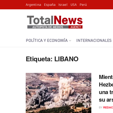
Argentina
España
Israel
USA
Perú
POLÍTICA Y ECONOMÍA
INTERNACIONALES
Etiqueta:
LIBANO
Mient
Hezbo
una t
su ar
BY
REDAC