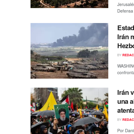
Jerusalé
Defensa 
Estad
Irán 
Hezbo
BY
REDAC
WASHING
confront
Irán 
una a
atent
BY
REDAC
Por Dani