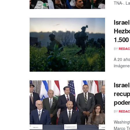
TNA-. La
Israe
Hezbo
1.500
BY
REDAC
A 20 año
imágenes
Israe
recup
poder
BY
REDAC
Washingt
Marco Tri