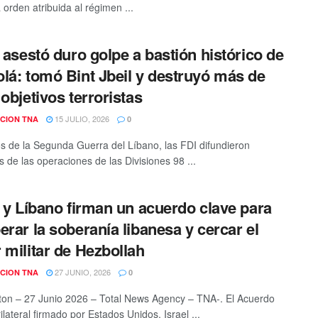
 orden atribuida al régimen ...
l asestó duro golpe a bastión histórico de
lá: tomó Bint Jbeil y destruyó más de
 objetivos terroristas
15 JULIO, 2026
CION TNA
0
s de la Segunda Guerra del Líbano, las FDI difundieron
 de las operaciones de las Divisiones 98 ...
l y Líbano firman un acuerdo clave para
erar la soberanía libanesa y cercar el
 militar de Hezbollah
27 JUNIO, 2026
CION TNA
0
on – 27 Junio 2026 – Total News Agency – TNA-. El Acuerdo
lateral firmado por Estados Unidos, Israel ...