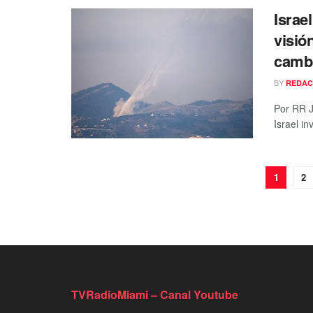
Israe
visió
cambi
BY
REDAC
Por RR J
Israel in
1
2
TVRadioMiami – Canal Youtube