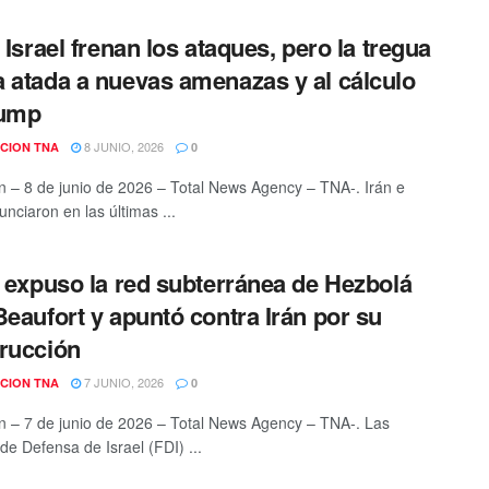
e Israel frenan los ataques, pero la tregua
 atada a nuevas amenazas y al cálculo
rump
8 JUNIO, 2026
CION TNA
0
n – 8 de junio de 2026 – Total News Agency – TNA-. Irán e
unciaron en las últimas ...
l expuso la red subterránea de Hezbolá
Beaufort y apuntó contra Irán por su
rucción
7 JUNIO, 2026
CION TNA
0
n – 7 de junio de 2026 – Total News Agency – TNA-. Las
de Defensa de Israel (FDI) ...