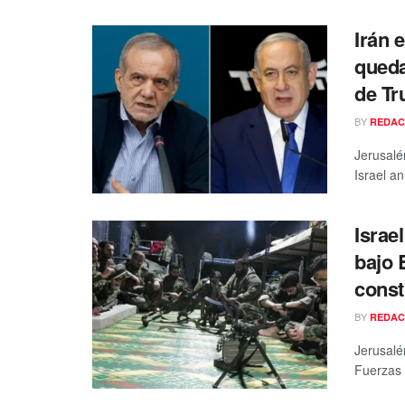
Irán 
queda
de T
BY
REDAC
Jerusalé
Israel an
Israe
bajo 
const
BY
REDAC
Jerusalé
Fuerzas 