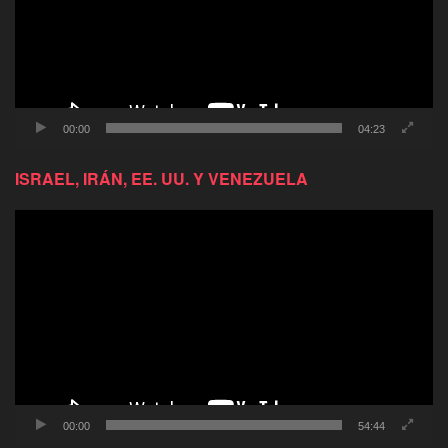
00:00
04:23
ISRAEL, IRÁN, EE. UU. Y VENEZUELA
Reproductor
de
video
00:00
54:44