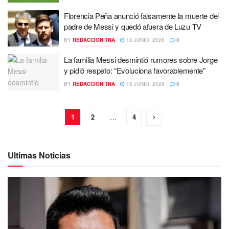
Florencia Peña anunció falsamente la muerte del
padre de Messi y quedó afuera de Luzu TV
BY
REDACCION TNA
18 JUNIO, 2026
0
La familia Messi desmintió rumores sobre Jorge
y pidió respeto: “Evoluciona favorablemente”
BY
REDACCION TNA
18 JUNIO, 2026
0
1
2
…
4
Ultimas Noticias