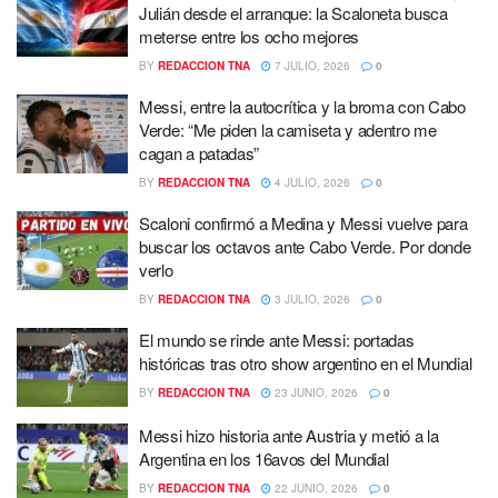
Julián desde el arranque: la Scaloneta busca
meterse entre los ocho mejores
BY
REDACCION TNA
7 JULIO, 2026
0
Messi, entre la autocrítica y la broma con Cabo
Verde: “Me piden la camiseta y adentro me
cagan a patadas”
BY
REDACCION TNA
4 JULIO, 2026
0
Scaloni confirmó a Medina y Messi vuelve para
buscar los octavos ante Cabo Verde. Por donde
verlo
BY
REDACCION TNA
3 JULIO, 2026
0
El mundo se rinde ante Messi: portadas
históricas tras otro show argentino en el Mundial
BY
REDACCION TNA
23 JUNIO, 2026
0
Messi hizo historia ante Austria y metió a la
Argentina en los 16avos del Mundial
BY
REDACCION TNA
22 JUNIO, 2026
0