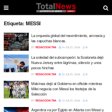
Etiqueta:
MESSI
La orquesta global del resentimiento, amnesia y
las capuchas blancas.
BY
REDACCION TNA
24 JULIO, 2026
0
La soledad del subcampeón: la Scaloneta dejó
Nueva Jersey entre lágrimas, silencio y unos
pocos hinchas
BY
REDACCION TNA
20 JULIO, 2026
0
Malvinas dejó al Gobierno en offside mientras
Milei negocia con Messi los festejos de la
Selección
BY
REDACCION TNA
19 JULIO, 2026
0
Argentina va por Egipto en Atlanta con Messi y